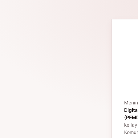
Menin
Digita
(PEMD
ke la
Komuni