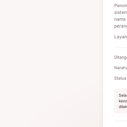
Penon
siste
nama 
peran
Layan
Ditang
Narah
Status
Sela
kend
dila