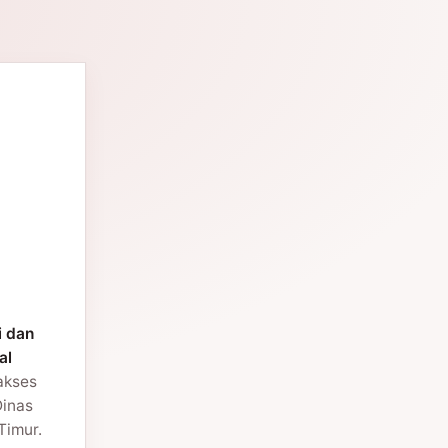
i dan
al
 akses
Dinas
Timur.