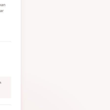
nan
ar
m