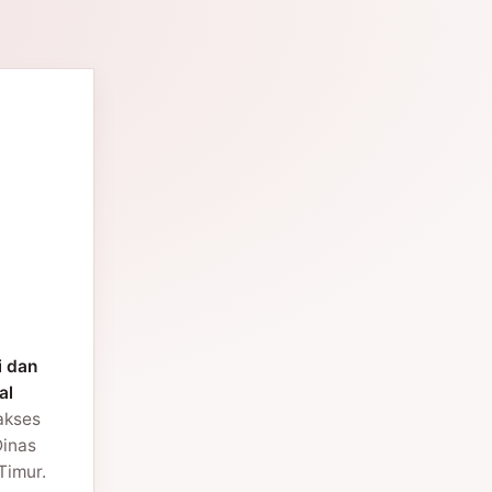
i dan
al
 akses
Dinas
Timur.