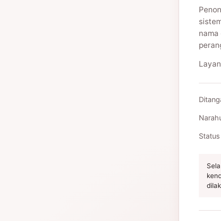
Penon
siste
nama 
peran
Layan
Ditang
Narah
Status
Sela
kend
dila