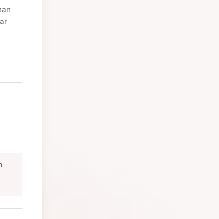
nan
ar
m