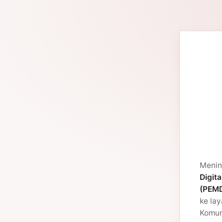
Menin
Digita
(PEMD
ke la
Komuni