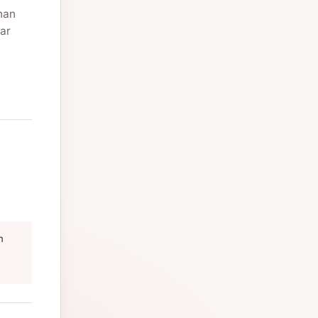
nan
ar
m