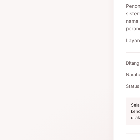
Penon
siste
nama 
peran
Layan
Ditang
Narah
Status
Sela
kend
dila