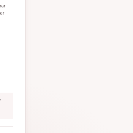
nan
ar
m