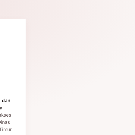
i dan
al
 akses
Dinas
Timur.