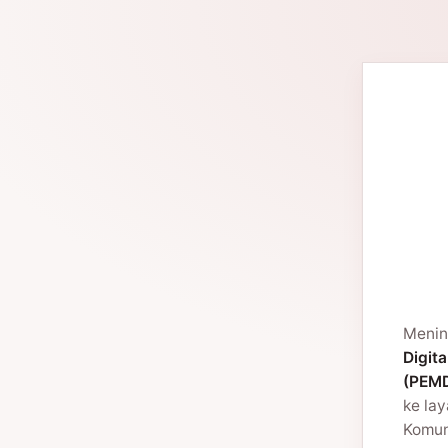
Menin
Digita
(PEMD
ke la
Komuni