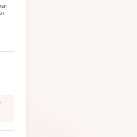
nan
ar
m