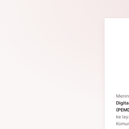
Menin
Digita
(PEMD
ke la
Komuni