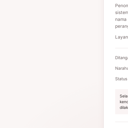
Penon
siste
nama 
peran
Layan
Ditang
Narah
Status
Sela
kend
dila