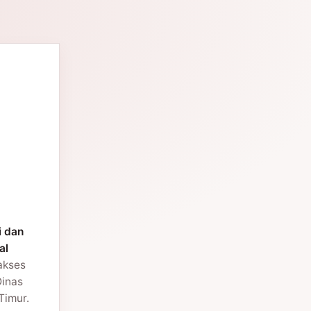
i dan
al
 akses
Dinas
Timur.