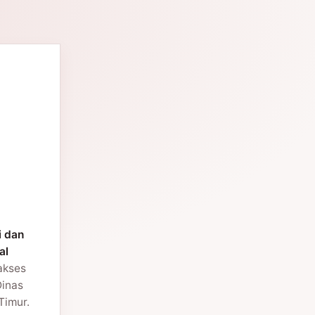
i dan
al
 akses
Dinas
Timur.