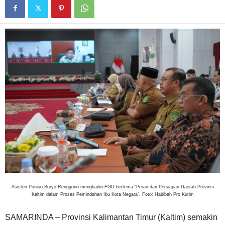
Asisten Poniso Suryo Renggono menghadiri FGD bertema “Peran dan Persiapan Daerah Provinsi
Kaltim dalam Proses Pemindahan Ibu Kota Negara”. Foto: Habibah Pro Kutim
SAMARINDA – Provinsi Kalimantan Timur (Kaltim) semakin