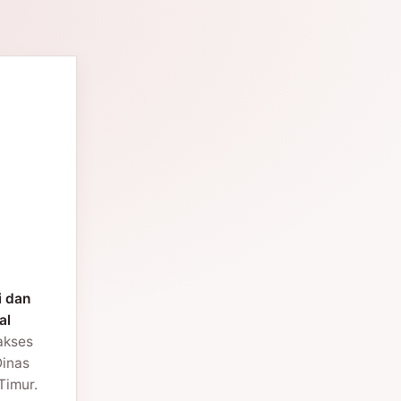
i dan
al
 akses
Dinas
Timur.