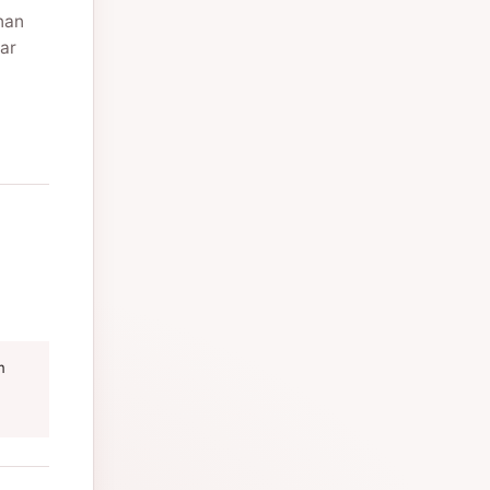
nan
ar
m