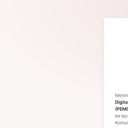
Menin
Digita
(PEMD
ke la
Komuni