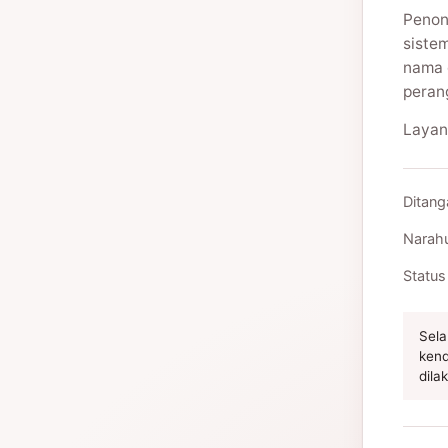
Penon
siste
nama 
peran
Layan
Ditang
Narah
Status
Sela
kend
dila