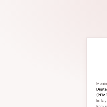
Menin
Digita
(PEMD
ke la
Komuni