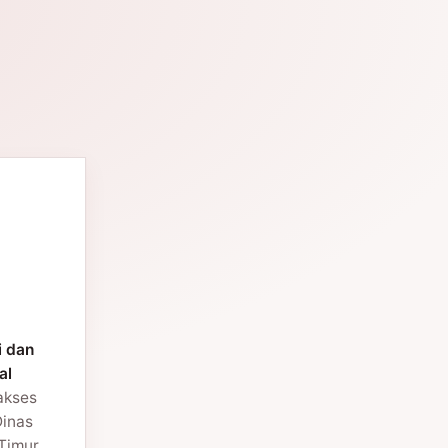
i dan
al
 akses
Dinas
Timur.