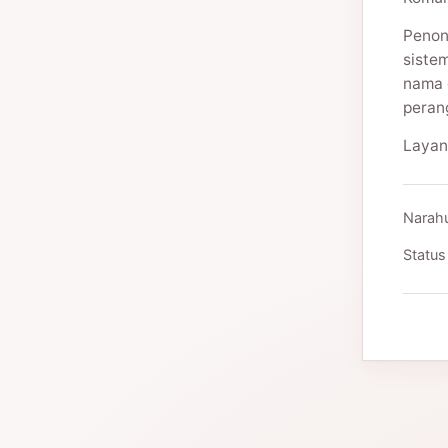
Penon
siste
nama 
peran
Layan
Narah
Status