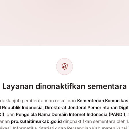
Layanan dinonaktifkan sementara
daklanjuti pemberitahuan resmi dari
Kementerian Komunikas
l Republik Indonesia
,
Direktorat Jenderal Pemerintahan Digit
I)
, dan
Pengelola Nama Domain Internet Indonesia (PANDI)
,
yanan
pro.kutaitimurkab.go.id
dinonaktifkan sementara oleh 
kasi, Informatika, Statistik dan Persandian Kabupaten Kutai 