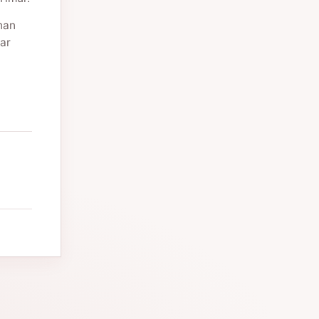
nan
ar