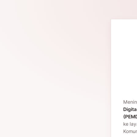
Menin
Digita
(PEMD
ke la
Komuni