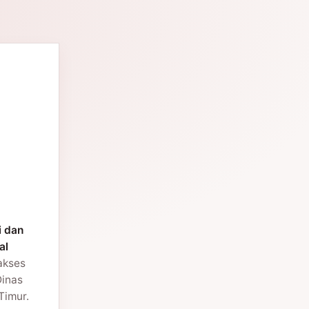
i dan
al
 akses
Dinas
Timur.