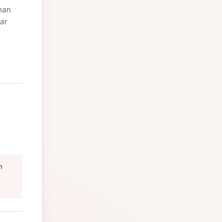
nan
ar
m