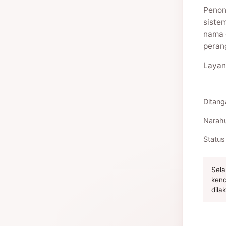
Penon
siste
nama 
peran
Layan
Ditang
Narah
Status
Sela
kend
dila