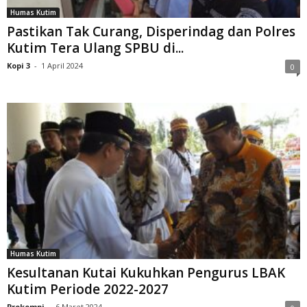
Humas Kutim
Pastikan Tak Curang, Disperindag dan Polres
Kutim Tera Ulang SPBU di...
Kopi 3
-
1 April 2024
0
Humas Kutim
Kesultanan Kutai Kukuhkan Pengurus LBAK
Kutim Periode 2022-2027
Prokompi
-
6 Maret 2024