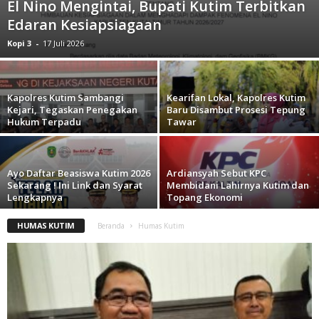
El Nino Mengintai, Bupati Kutim Terbitkan
Edaran Kesiapsiagaan
Kopi 3
-
17 Juli 2026
Kapolres Kutim Sambangi
Kearifan Lokal, Kapolres Kutim
Kejari, Tegaskan Penegakan
Baru Disambut Prosesi Tepung
Hukum Terpadu
Tawar
Ayo Daftar Beasiswa Kutim 2026
Ardiansyah Sebut KPC
Sekarang ! Ini Link dan Syarat
Membidani Lahirnya Kutim dan
Lengkapnya
Topang Ekonomi
HUMAS KUTIM
Beranda
Humas Kutim