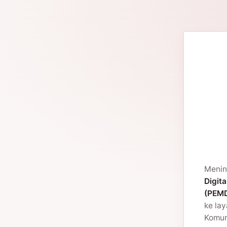
Menin
Digita
(PEMD
ke la
Komuni