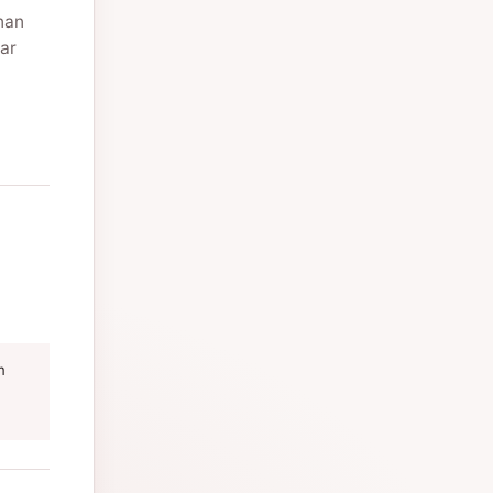
nan
ar
m