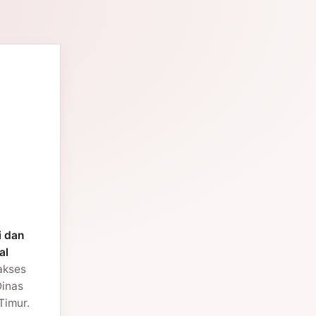
i dan
al
 akses
Dinas
Timur.