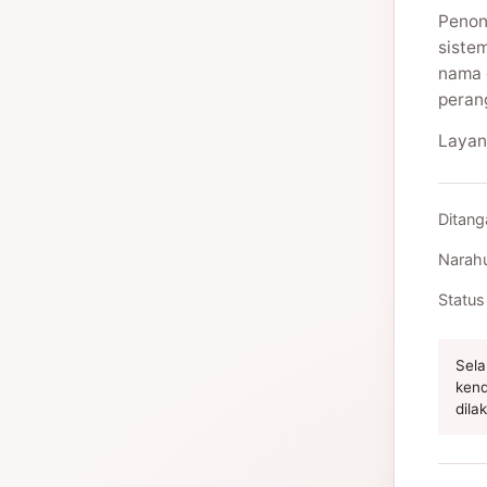
Penon
siste
nama 
peran
Layan
Ditang
Narah
Status
Sela
kend
dila