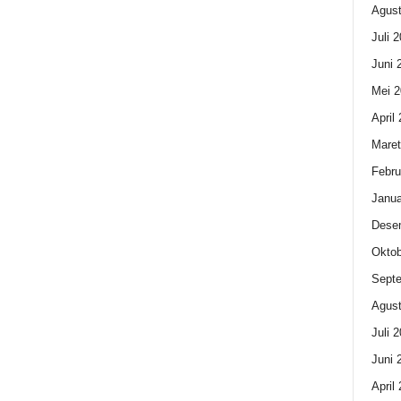
Agust
Juli 
Juni 
Mei 2
April
Maret
Febru
Janua
Dese
Oktob
Sept
Agust
Juli 
Juni 
April