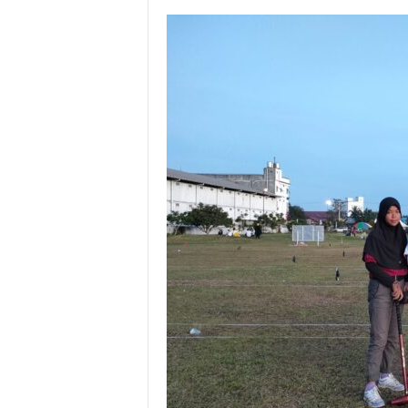
l
&
K
o
m
u
n
i
k
a