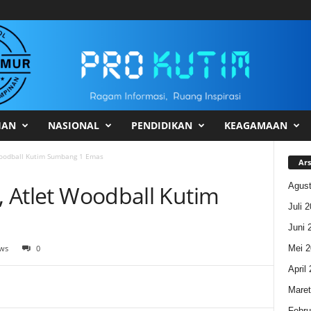
HAN
NASIONAL
PENDIDIKAN
KEAGAMAAN
 Woodball Kutim Sumbang 1 Emas
Ars
Agust
e, Atlet Woodball Kutim
Juli 
Juni 
Mei 2
ews
0
April
Maret
Febru