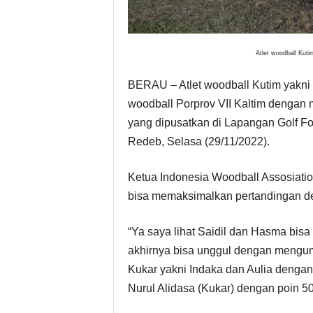
s
i
Atlet woodball Kut
P
BERAU – Atlet woodball Kutim yakni 
woodball Porprov VII Kaltim dengan
i
yang dipusatkan di Lapangan Golf F
Redeb, Selasa (29/11/2022).
m
p
Ketua Indonesia Woodball Assosiatio
bisa memaksimalkan pertandingan de
i
“Ya saya lihat Saidil dan Hasma bisa
n
akhirnya bisa unggul dengan mengumpu
a
Kukar yakni Indaka dan Aulia denga
Nurul Alidasa (Kukar) dengan poin 5
n