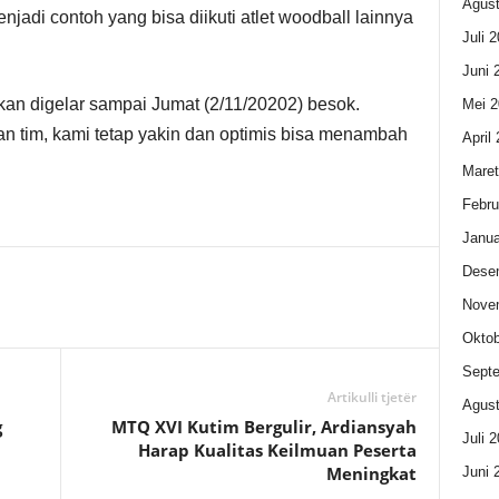
Agust
jadi contoh yang bisa diikuti atlet woodball lainnya
Juli 
Juni 
an digelar sampai Jumat (2/11/20202) besok.
Mei 2
n tim, kami tetap yakin dan optimis bisa menambah
April
Maret
Febru
Janua
Dese
Nove
Oktob
Sept
Artikulli tjetër
Agust
g
MTQ XVI Kutim Bergulir, Ardiansyah
Juli 
Harap Kualitas Keilmuan Peserta
Meningkat
Juni 