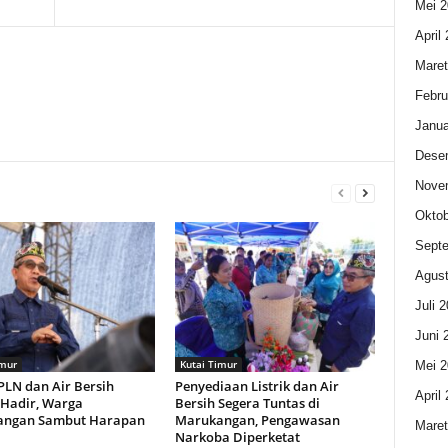
Mei 2
April
Maret
Febru
Janua
Dese
Nove
Oktob
Sept
Agust
Juli 
Juni 
imur
Kutai Timur
Mei 2
 PLN dan Air Bersih
Penyediaan Listrik dan Air
April
 Hadir, Warga
Bersih Segera Tuntas di
angan Sambut Harapan
Marukangan, Pengawasan
Maret
Narkoba Diperketat