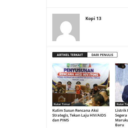
t
D
Kopi 13
a
e
ARTIKEL TERKAIT
r
DARI PENULIS
a
h
Kutai Timur
Kutai T
Kutim Susun Rencana Aksi
Listrik
Strategis, Tekan Laju HIV/AIDS
Segera
dan PIMS
Maruk
Baru