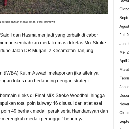
Nove
Oktob
Sept
im persembahkan medali emas. Foto: istimewa
Agust
Saidil dan Hasma menjadi yang terbaik di cabor
Juli 
 mempersembahkan medali emas di kelas Mix Stroke
Juni 
ortune Jalan DR Murjani 2 Kecamatan Tanjung
Mei 2
April
Maret
n (IWBA) Kutim Aswadi melaporkan jika atletnya
Febru
ngan fokus dan bertanding dengan strategi.
Janua
 bermain rileks di Final MiX Stroke Woodball hingga
Dese
lkan total poin fairway 46 disusul dari atlet asal
Nove
n poin 49 berhak medali perak serta Hamdansyah dan
Oktob
0 merengkuh medali perunggu,” bebernya.
Sept