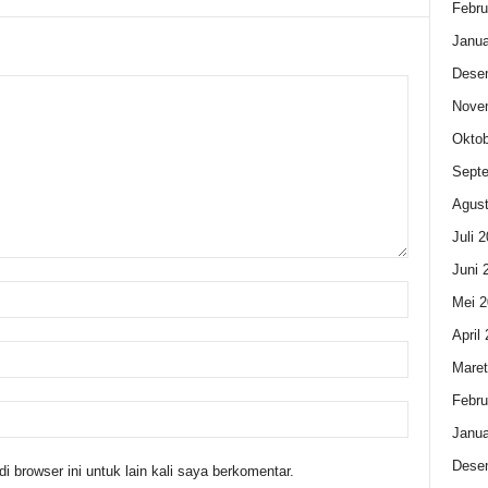
Febru
Janua
Dese
Nove
Oktob
Sept
Agust
Juli 
Juni 
Mei 2
April
Maret
Febru
Janua
Dese
 browser ini untuk lain kali saya berkomentar.