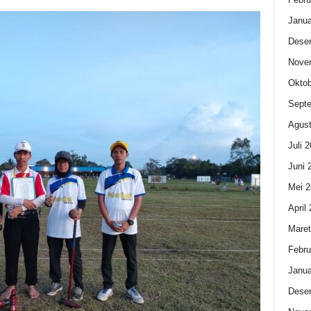
Janua
Dese
Nove
Oktob
Sept
Agust
Juli 
Juni 
Mei 2
April
Maret
Febru
Janua
Dese