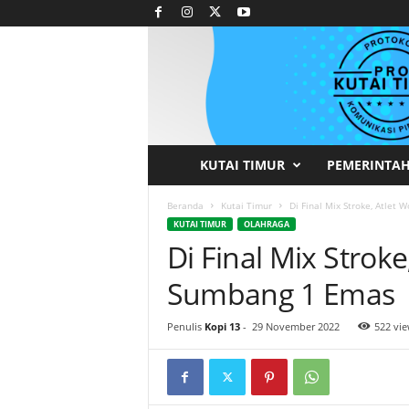
KUTAI TIMUR
PEMERINTA
P
r
Beranda
Kutai Timur
Di Final Mix Stroke, Atlet
KUTAI TIMUR
OLAHRAGA
Di Final Mix Strok
o
Sumbang 1 Emas
t
o
Penulis
Kopi 13
-
29 November 2022
522 vi
k
o