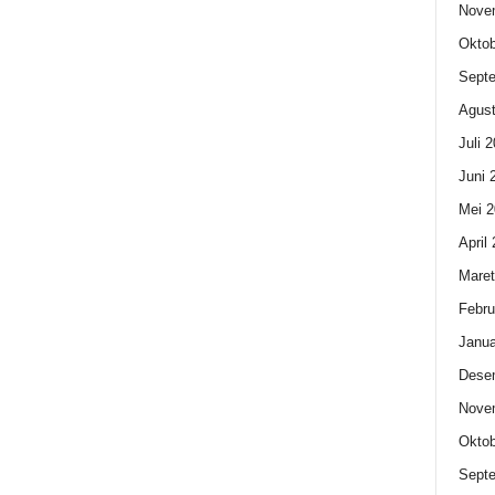
Nove
Oktob
Sept
Agust
Juli 
Juni 
Mei 2
April
Maret
Febru
Janua
Dese
Nove
Oktob
Sept