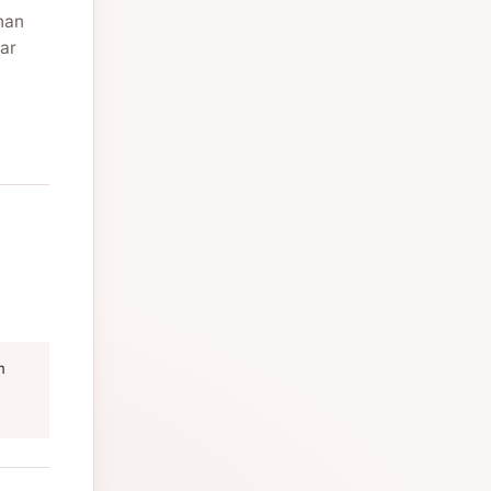
nan
ar
m