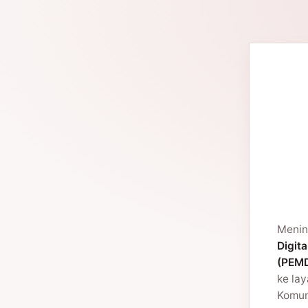
Menin
Digita
(PEMD
ke la
Komuni