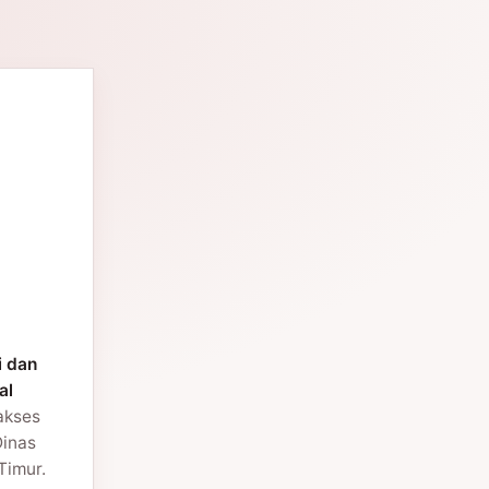
i dan
al
 akses
Dinas
Timur.