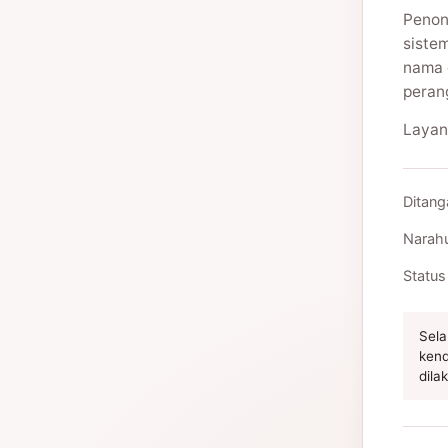
Penon
siste
nama 
peran
Layan
Ditang
Narah
Status
Sela
kend
dila