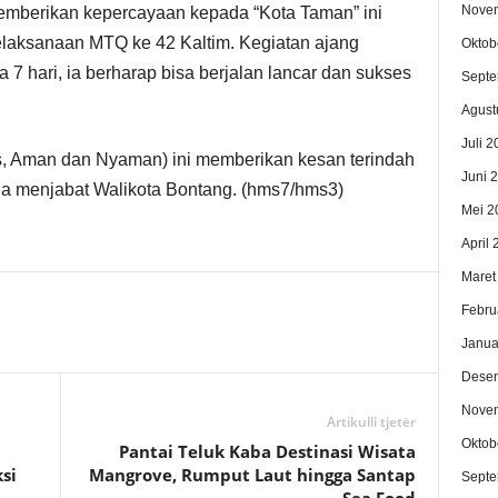
Nove
emberikan kepercayaan kepada “Kota Taman” ini
elaksanaan MTQ ke 42 Kaltim. Kegiatan ajang
Oktob
 hari, ia berharap bisa berjalan lancar dan sukses
Septe
Agust
Juli 2
s, Aman dan Nyaman) ini memberikan kesan terindah
Juni 
uga menjabat Walikota Bontang. (hms7/hms3)
Mei 2
April
Maret
Febru
Janua
Dese
Nove
Artikulli tjetër
Oktob
Pantai Teluk Kaba Destinasi Wisata
si
Mangrove, Rumput Laut hingga Santap
Septe