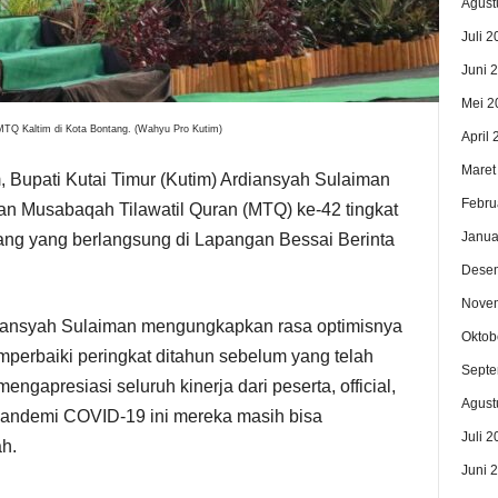
Agust
Juli 2
Juni 
Mei 2
 Kaltim di Kota Bontang. (Wahyu Pro Kutim)
April
Maret
Bupati Kutai Timur (Kutim) Ardiansyah Sulaiman
Febru
an Musabaqah Tilawatil Quran (MTQ) ke-42 tingkat
Janua
tang yang berlangsung di Lapangan Bessai Berinta
Dese
Nove
rdiansyah Sulaiman mengungkapkan rasa optimisnya
Oktob
perbaiki peringkat ditahun sebelum yang telah
Septe
ngapresiasi seluruh kinerja dari peserta, official,
Agust
pandemi COVID-19 ini mereka masih bisa
Juli 2
h.
Juni 