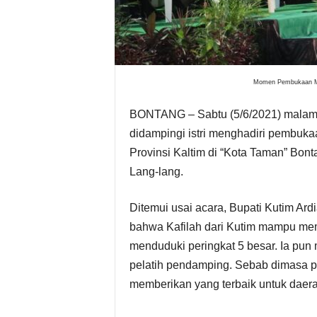
s
i
Momen Pembukaan MTQ
P
BONTANG – Sabtu (5/6/2021) malam, 
i
didampingi istri menghadiri pembuka
m
Provinsi Kaltim di “Kota Taman” Bon
Lang-lang.
p
Ditemui usai acara, Bupati Kutim A
i
bahwa Kafilah dari Kutim mampu mem
n
menduduki peringkat 5 besar. Ia pun me
pelatih pendamping. Sebab dimasa 
a
memberikan yang terbaik untuk daera
n