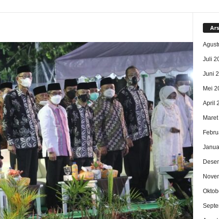
Ars
Agust
Juli 2
Juni 
Mei 2
April
Maret
Febru
Janua
Dese
Nove
Oktob
Septe