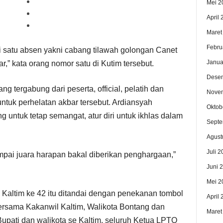
Mei 2
April
Maret
Febru
pi satu absen yakni cabang tilawah golongan Canet
Janua
r,” kata orang nomor satu di Kutim tersebut.
Dese
ng tergabung dari peserta, official, pelatih dan
Nove
ntuk perhelatan akbar tersebut. Ardiansyah
Oktob
g untuk tetap semangat, atur diri untuk ikhlas dalam
Septe
Agust
Juli 2
mpai juara harapan bakal diberikan penghargaan,”
Juni 
Mei 2
altim ke 42 itu ditandai dengan penekanan tombol
April
ersama Kakanwil Kaltim, Walikota Bontang dan
Maret
pati dan walikota se Kaltim, seluruh Ketua LPTQ