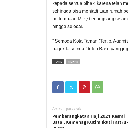
kepada semua pihak, karena telah m
sehingga bisa menjadi tuan rumah p
perlombaan MTQ berlangsung selama 7
hingga selesai.
” Semoga Kota Taman (Tertip, Agami
bagi kita semua,” tutup Basri yang j
TOPIK
PILIHAN
Artikulli paraprak
Pemberangkatan Haji 2021 Resmi
Batal, Kemenag Kutim Ikuti Instruk