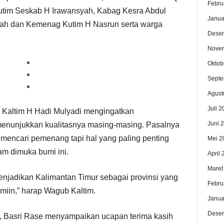
Febru
Kutim Seskab H Irawansyah, Kabag Kesra Abdul
Janua
ah dan Kemenag Kutim H Nasrun serta warga
Dese
Nove
Oktob
Septe
Agust
Juli 2
 Kaltim H Hadi Mulyadi mengingatkan
Juni 
 menunjukkan kualitasnya masing-masing. Pasalnya
mencari pemenang tapi hal yang paling penting
Mei 2
m dimuka bumi ini.
April
Maret
jadikan Kalimantan Timur sebagai provinsi yang
Febru
miin,” harap Wagub Kaltim.
Janua
Dese
, Basri Rase menyampaikan ucapan terima kasih