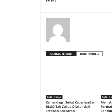
Pusat
ARTIKEL TERKAIT
DARI PENULIS
Kutai Timur
Kutai T
Kemendagri Sebut Keberhasilan
Menjel
BLUD Tak Cukup Diukur dari
Permat
Serapan Anggaran
Sangku