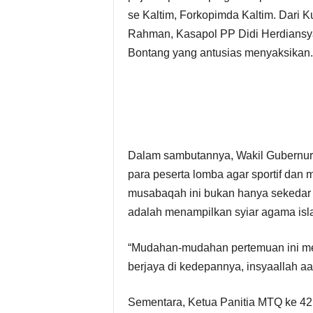
t
se Kaltim, Forkopimda Kaltim. Dari 
Rahman, Kasapol PP Didi Herdiansy
D
Bontang yang antusias menyaksikan.
a
e
r
Dalam sambutannya, Wakil Gubernur
a
para peserta lomba agar sportif dan
musabaqah ini bukan hanya sekedar 
h
adalah menampilkan syiar agama isla
“Mudahan-mudahan pertemuan ini men
berjaya di kedepannya, insyaallah aa
Sementara, Ketua Panitia MTQ ke 42