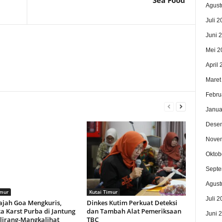
Sea Food
Agust
Juli 2
Juni 
Mei 2
April
Maret
Febru
Janua
Dese
Nove
Oktob
Septe
Agust
imur
Kutai Timur
Juli 2
ajah Goa Mengkuris,
Dinkes Kutim Perkuat Deteksi
a Karst Purba di Jantung
dan Tambah Alat Pemeriksaan
Juni 
lirang-Mangkalihat
TBC