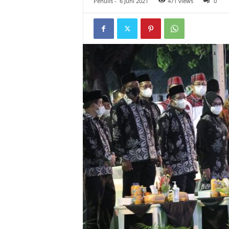
Penulis
-
6 Juni 2021
471 views
0
l
&
K
o
m
u
n
i
k
a