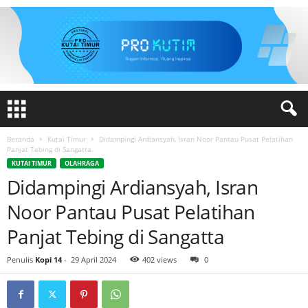
Beranda
Kutai Timur
Didampingi Ardiansyah, Isran Noor Pantau Pusat Pelatihan
Panjat Tebing di Sangatta
KUTAI TIMUR
OLAHRAGA
Didampingi Ardiansyah, Isran
Noor Pantau Pusat Pelatihan
Panjat Tebing di Sangatta
Penulis
Kopi 14
-
29 April 2024
402 views
0