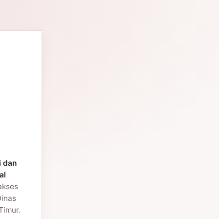
i dan
al
 akses
Dinas
Timur.