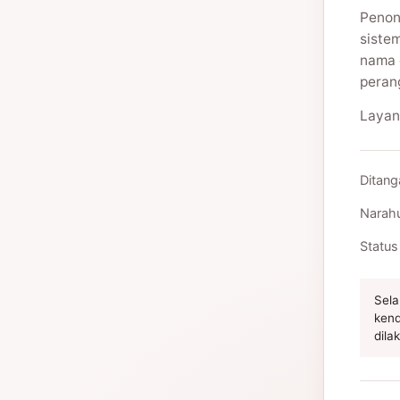
Penon
siste
nama 
peran
Layan
Ditang
Narah
Status
Sela
kend
dila