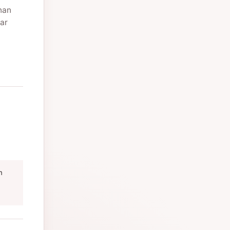
nan
ar
m