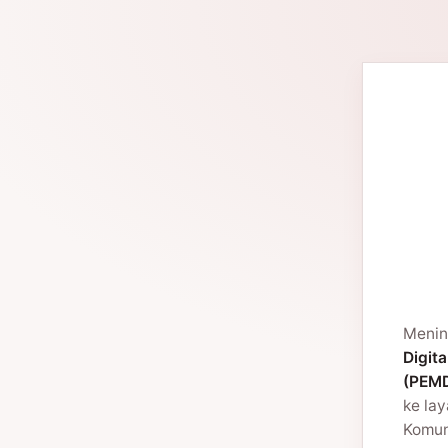
Menin
Digita
(PEMD
ke la
Komuni