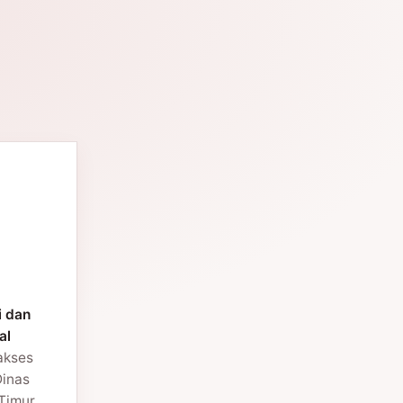
i dan
al
 akses
Dinas
Timur.