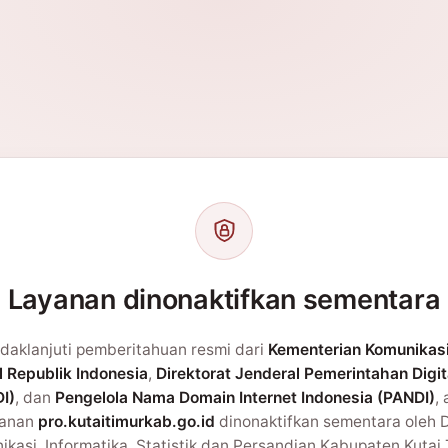
Layanan dinonaktifkan sementara
daklanjuti pemberitahuan resmi dari
Kementerian Komunikas
l Republik Indonesia
,
Direktorat Jenderal Pemerintahan Digit
I)
, dan
Pengelola Nama Domain Internet Indonesia (PANDI)
,
yanan
pro.kutaitimurkab.go.id
dinonaktifkan sementara oleh 
kasi, Informatika, Statistik dan Persandian Kabupaten Kutai 