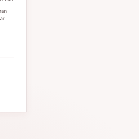
nan
ar