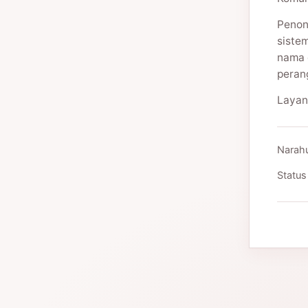
Penon
siste
nama 
peran
Layan
Narah
Status