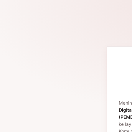
Menin
Digita
(PEMD
ke la
Komuni