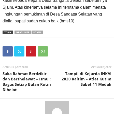
kasih kepada Kepala Desa Sangatta Selatan sebelumnya
Sjaim. Atas kinerjanya selama ini terutama dalam menata
lingkungan pemukiman di Desa Sangatta Selatan yang
dinilai bupati sudah cukup baik.(hms10)
TOPIK
HEADLINES
UTAMA
Artikulli paraprak
Artikulli tjetër
Suka Rahmat Berdzikir
Tampil di Kejurda INKAI
dan Bersholawat – Ismu :
2020 Kaltim – Atlet Kutim
Bagus Setiap Bulan Rutin
Sabet 11 Medali
Dihelat