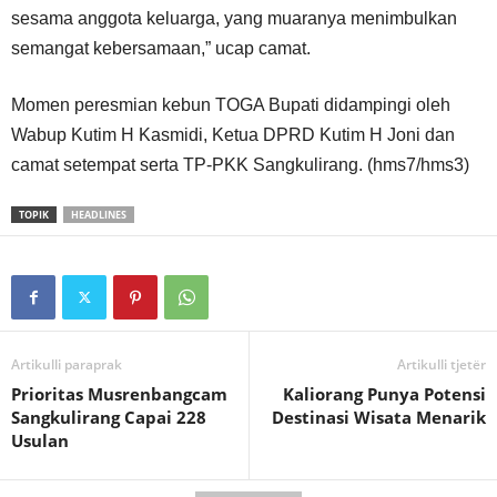
sesama anggota keluarga, yang muaranya menimbulkan
semangat kebersamaan,” ucap camat.
Momen peresmian kebun TOGA Bupati didampingi oleh
Wabup Kutim H Kasmidi, Ketua DPRD Kutim H Joni dan
camat setempat serta TP-PKK Sangkulirang. (hms7/hms3)
TOPIK
HEADLINES
Artikulli paraprak
Artikulli tjetër
Prioritas Musrenbangcam
Kaliorang Punya Potensi
Sangkulirang Capai 228
Destinasi Wisata Menarik
Usulan