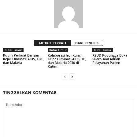
ARTIKEL TERKAIT
DARI PENULIS
Kutai Timur
Kutai Timur
Kutai Timur
Kutim Perkuat Barisan
Kolaborasi Jadi Kunci
RSUD Kudungga Buka
Kejar Eliminasi AIDS, TBC,
Kejar Eliminasi AIDS, TB,
Suara soal Aduan
dan Malaria
dan Malaria 2030 di
Pelayanan Pasien
Kutim
TINGGALKAN KOMENTAR