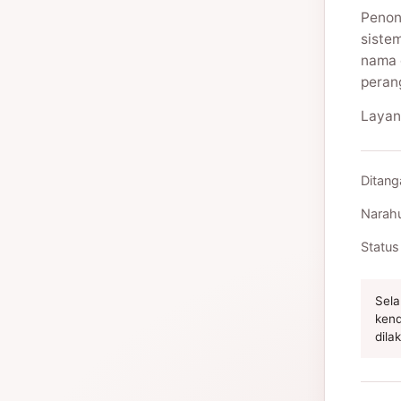
Penon
siste
nama 
peran
Layan
Ditang
Narah
Status
Sela
kend
dila