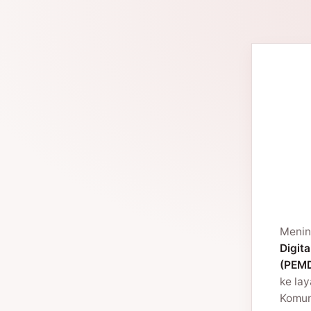
Menin
Digita
(PEMD
ke la
Komuni