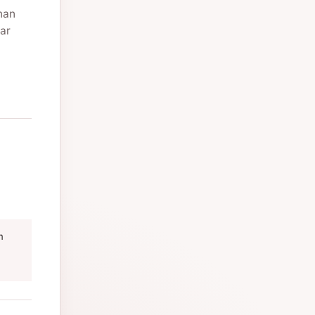
nan
ar
m