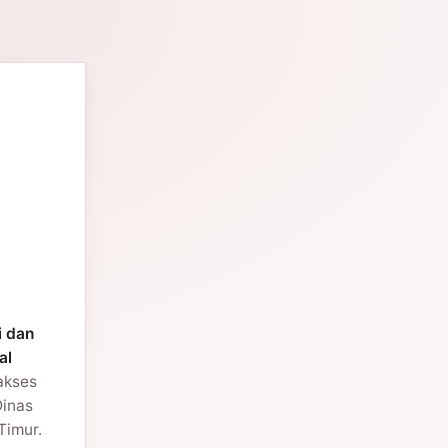
i dan
al
 akses
Dinas
Timur.