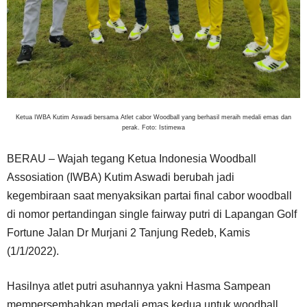
Ketua IWBA Kutim Aswadi bersama Atlet cabor Woodball yang berhasil meraih medali emas dan
perak. Foto: Istimewa
BERAU – Wajah tegang Ketua Indonesia Woodball
Assosiation (IWBA) Kutim Aswadi berubah jadi
kegembiraan saat menyaksikan partai final cabor woodball
di nomor pertandingan single fairway putri di Lapangan Golf
Fortune Jalan Dr Murjani 2 Tanjung Redeb, Kamis
(1/1/2022).
Hasilnya atlet putri asuhannya yakni Hasma Sampean
mempersembahkan medali emas kedua untuk woodball