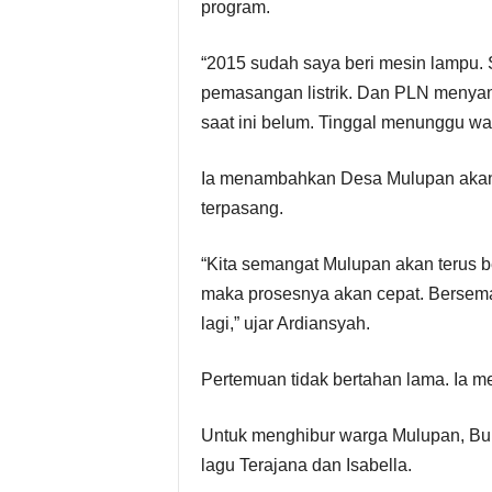
program.
S
“2015 sudah saya beri mesin lampu
e
pemasangan listrik. Dan PLN menyan
saat ini belum. Tinggal menunggu wak
k
r
Ia menambahkan Desa Mulupan akan t
terpasang.
e
“Kita semangat Mulupan akan terus 
t
maka prosesnya akan cepat. Bersema
a
lagi,” ujar Ardiansyah.
r
Pertemuan tidak bertahan lama. Ia me
i
Untuk menghibur warga Mulupan, Bu
a
lagu Terajana dan Isabella.