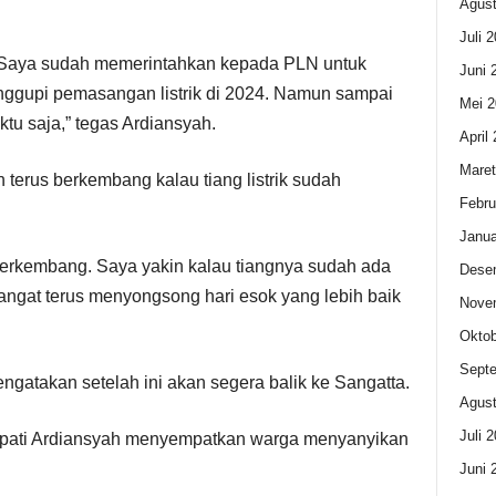
Agust
Juli 
. Saya sudah memerintahkan kepada PLN untuk
Juni 
ggupi pemasangan listrik di 2024. Namun sampai
Mei 2
tu saja,” tegas Ardiansyah.
April
Maret
erus berkembang kalau tiang listrik sudah
Febru
Janua
berkembang. Saya yakin kalau tiangnya sudah ada
Dese
ngat terus menyongsong hari esok yang lebih baik
Nove
Oktob
Sept
ngatakan setelah ini akan segera balik ke Sangatta.
Agust
Juli 
pati Ardiansyah menyempatkan warga menyanyikan
Juni 