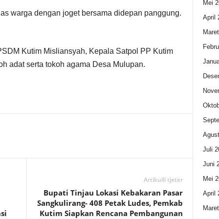
Mei 2
ias warga dengan joget bersama didepan panggung.
April
Maret
Febru
BKPSDM Kutim Misliansyah, Kepala Satpol PP Kutim
Janua
koh adat serta tokoh agama Desa Mulupan.
Dese
Nove
Oktob
Sept
Agust
Juli 
Juni 
Mei 2
Artikulli tjetër
Bupati Tinjau Lokasi Kebakaran Pasar
April
Sangkulirang- 408 Petak Ludes, Pemkab
Maret
si
Kutim Siapkan Rencana Pembangunan