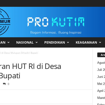
HAN
NASIONAL
PENDIDIKAN
KEAGAMAAN
 di Desa Mulupan Dihadiri Bupati
Ars
Agust
an HUT RI di Desa
Juli 
Bupati
Juni 
Mei 2
0
April
Maret
Febru