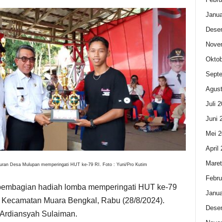
Janua
Dese
Nove
Oktob
Sept
Agust
Juli 
Juni 
Mei 2
April
Maret
kuran Desa Mulupan memperingati HUT ke-79 RI. Foto : Yuni/Pro Kutim
Febru
mbagian hadiah lomba memperingati HUT ke-79
Janua
n Kecamatan Muara Bengkal, Rabu (28/8/2024).
Dese
m Ardiansyah Sulaiman.