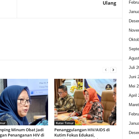
Ulang
Febru
Janua
Dese
Nove
Oktob
Sept
Agust
Juli 
Juni 
Mei 2
April
Maret
Febru
imur
Kutai Timur
Janua
ping Minum Obat Jadi
Penanggulangan HIV/AIDS di
Dese
gan Penanganan HIV di
Kutim Fokus Edukasi,