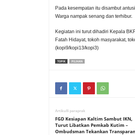
t
Pada kesempatan itu disambut antus
Warga nampak senang dan terhibur.
D
Kegiatan ini turut dihadiri Kepala 
a
Fatah Hidayat, tokoh masyarakat, to
e
(kopi9/kopi13/kopi3)
r
TOPIK
PILIHAN
a
h
Artikulli paraprak
FGD Kesiapan Kaltim Sambut IKN,
Turut Libatkan Pemkab Kutim –
Ombudsman Tekankan Transparan