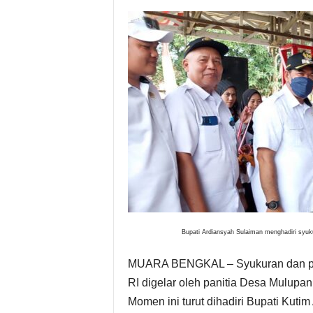
l
&
K
o
m
u
n
Bupati Ardiansyah Sulaiman menghadiri syu
i
MUARA BENGKAL – Syukuran dan pe
k
RI digelar oleh panitia Desa Mulupa
Momen ini turut dihadiri Bupati Kuti
a