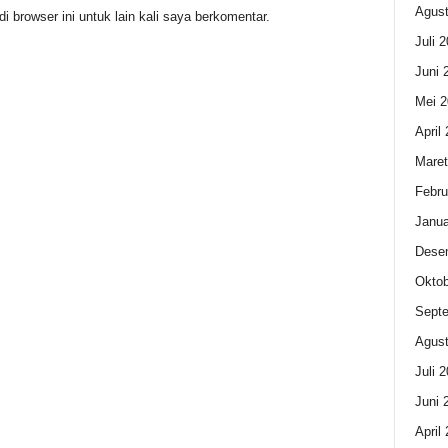
Agust
 browser ini untuk lain kali saya berkomentar.
Juli 
Juni 
Mei 2
April
Maret
Febru
Janua
Dese
Oktob
Sept
Agust
Juli 
Juni 
April