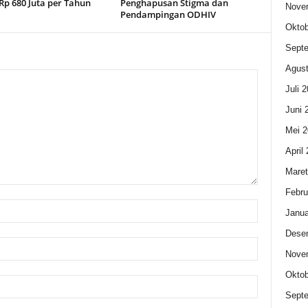
Rp 680 Juta per Tahun
Penghapusan Stigma dan
Nove
Pendampingan ODHIV
Oktob
Sept
Agust
Juli 
Juni 
Mei 2
April
Maret
Febru
Janua
Dese
Nove
Oktob
Sept