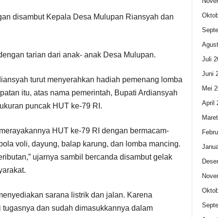
Nove
Oktob
gan disambut Kepala Desa Mulupan Riansyah dan
Sept
Agust
engan tarian dari anak- anak Desa Mulupan.
Juli 
Juni 
rdiansyah turut menyerahkan hadiah pemenang lomba
Mei 2
atan itu, atas nama pemerintah, Bupati Ardiansyah
April
ukuran puncak HUT ke-79 RI.
Maret
n merayakannya HUT ke-79 RI dengan bermacam-
Febru
bola voli, dayung, balap karung, dan lomba mancing.
Janua
ributan,” ujarnya sambil bercanda disambut gelak
Dese
arakat.
Nove
Oktob
enyediakan sarana listrik dan jalan. Karena
Sept
i tugasnya dan sudah dimasukkannya dalam