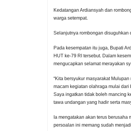
s
Kedatangan Ardiansyah dan rombon
warga setempat.
i
Selanjutnya rombongan disuguhkan d
P
Pada kesempatan itu juga, Bupati A
i
HUT ke-79 RI tersebut. Dalam kesemp
m
mengucapkan selamat merayakan sy
p
“Kita bersyukur masyarakat Mulupa
macam kegiatan olahraga mulai dari 
i
Saya ingatkan tidak boleh mancing ke
n
tawa undangan yang hadir serta masy
a
Ia mengatakan akan terus berusaha m
persoalan ini memang sudah menjad
n