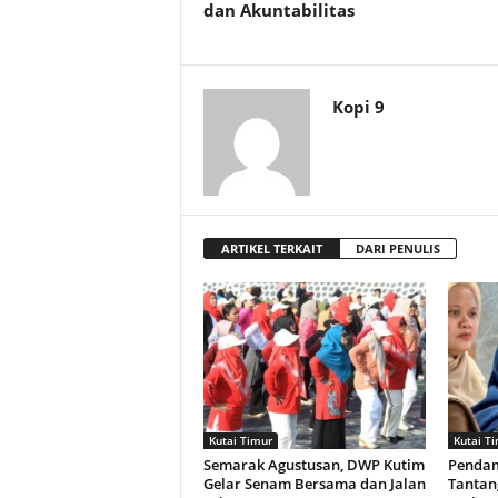
dan Akuntabilitas
Kopi 9
ARTIKEL TERKAIT
DARI PENULIS
Kutai Timur
Kutai T
Semarak Agustusan, DWP Kutim
Pendam
Gelar Senam Bersama dan Jalan
Tantan