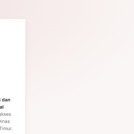
i dan
al
 akses
Dinas
Timur.