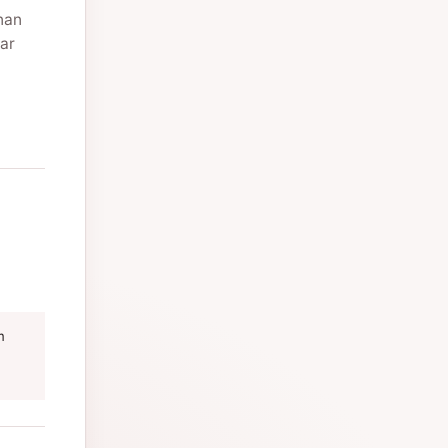
nan
ar
m