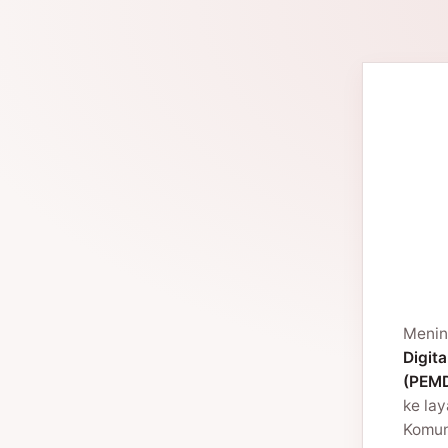
Menin
Digita
(PEMD
ke la
Komuni