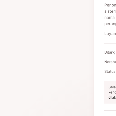
Penon
siste
nama 
peran
Layan
Ditang
Narah
Status
Sela
kend
dila