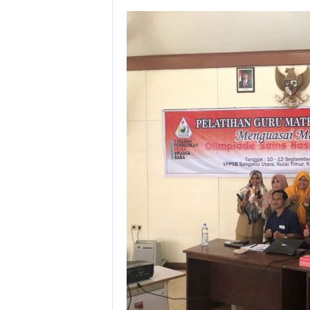
l
&
K
o
m
u
n
i
k
a