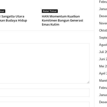
Febru
Janua
imur
Kutai Timur
 Sangatta Utara
HAN Momentum Kuatkan
Dese
an Budaya Hidup
Komitmen Bangun Generasi
Nove
Emas Kutim
Oktob
Sept
Agust
Juli 
Juni 
Mei 2
April
Maret
Febru
Janua
Dese