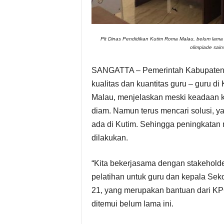
s
i
Plt Dinas Pendidikan Kutim Roma Malau, belum lama
olimpiade sain
P
SANGATTA – Pemerintah Kabupaten K
i
kualitas dan kuantitas guru – guru d
Malau, menjelaskan meski keadaan k
m
diam. Namun terus mencari solusi, y
ada di Kutim. Sehingga peningkatan m
p
dilakukan.
i
“Kita bekerjasama dengan stakeholder
n
pelatihan untuk guru dan kepala Sek
21, yang merupakan bantuan dari KP
a
ditemui belum lama ini.
n