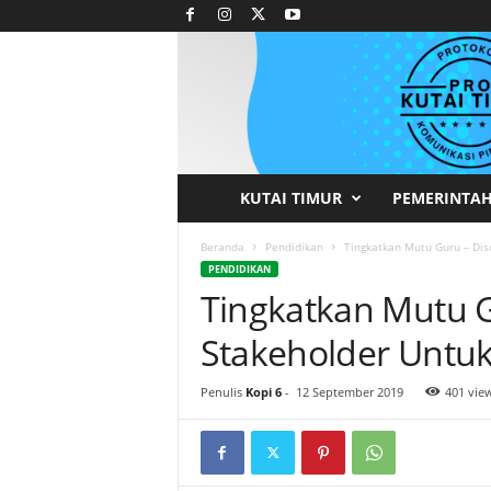
KUTAI TIMUR
PEMERINTA
P
r
Beranda
Pendidikan
Tingkatkan Mutu Guru – Dis
PENDIDIKAN
Tingkatkan Mutu 
o
Stakeholder Untuk
t
o
Penulis
Kopi 6
-
12 September 2019
401 vie
k
o