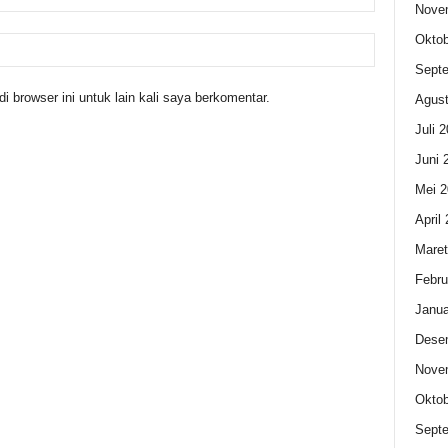
Nove
Oktob
Sept
 browser ini untuk lain kali saya berkomentar.
Agust
Juli 
Juni 
Mei 2
April
Maret
Febru
Janua
Dese
Nove
Oktob
Sept