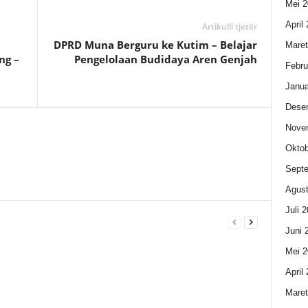
Mei 2
April
Artikulli tjetër
DPRD Muna Berguru ke Kutim – Belajar
Maret
ng –
Pengelolaan Budidaya Aren Genjah
Febru
Janua
Dese
Nove
Oktob
Sept
Agust
Juli 
Juni 
Mei 2
April
Maret