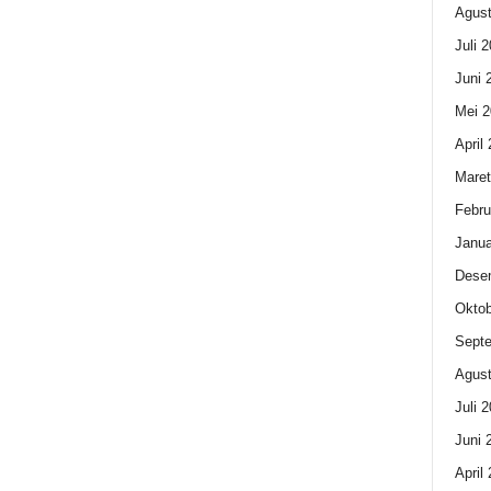
Agust
Juli 
Juni 
Mei 2
April
Maret
Febru
Janua
Dese
Oktob
Sept
Agust
Juli 
Juni 
April