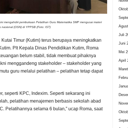
Nove
Oktob
Sept
 ini mengahdiri pembukaan Pelatihan Guru Matematika SMP mengusai materi
Agust
s nasional (OSN) di YPPSB (Foto: IST)
Juli 
utai Timur (Kutim) terus berupaya meningkatkan
Juni 
i Kutim. Plt Kepala Dinas Pendidikan Kutim, Roma
Mei 2
euangan belum stabil, tidak membuat pihaknya
April
akni menggandeng stakeholder – stakeholder yang
Maret
utu guru melalui pelatihan – pelatihan tetap dapat
Febru
Janua
, seperti KPC, Indexim. Seperti sekarang ini
Dese
olah, pelatihan menajemen berbasis sekolah abad
Nove
C. Pelatihannya selama 6 bulan,” ucap Roma, saat
Oktob
Sept