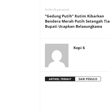
t
Artikulli paraprak
D
“Gedung Putih” Kutim Kibarkan
Bendera Merah Putih Setengah Tia
a
Bupati Ucapkan Belasungkawa
e
r
Kopi 6
a
h
ARTIKEL TERKAIT
DARI PENULIS