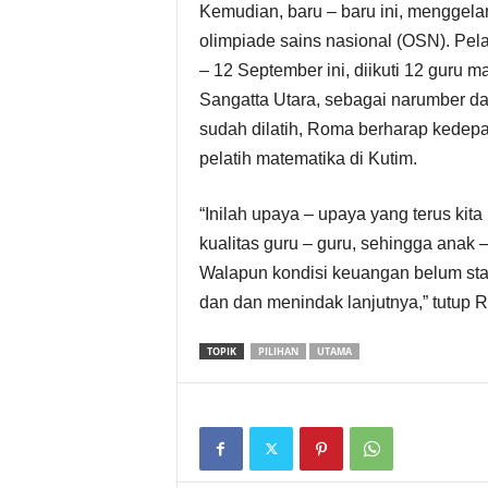
Kemudian, baru – baru ini, menggel
S
olimpiade sains nasional (OSN). Pela
– 12 September ini, diikuti 12 guru 
e
Sangatta Utara, sebagai narumber da
k
sudah dilatih, Roma berharap kedepa
pelatih matematika di Kutim.
r
“Inilah upaya – upaya yang terus ki
e
kualitas guru – guru, sehingga anak 
t
Walapun kondisi keuangan belum stabil
dan dan menindak lanjutnya,” tutup 
a
TOPIK
PILIHAN
UTAMA
r
i
a