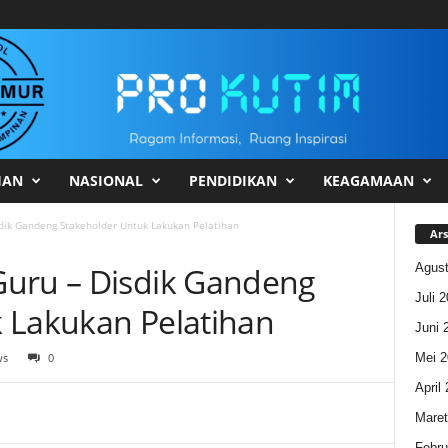
HAN
NASIONAL
PENDIDIKAN
KEAGAMAAN
dik Gandeng Stakeholder Untuk Lakukan Pelatihan
Ars
Agust
Guru – Disdik Gandeng
Juli 
 Lakukan Pelatihan
Juni 
Mei 2
ws
0
April
Maret
Febru