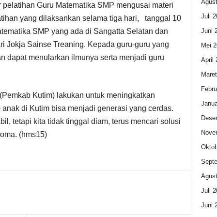
Agust
ar pelatihan Guru Matematika SMP mengusai materi
Juli 
tihan yang dilaksankan selama tiga hari, tanggal 10
Juni 
matematika SMP yang ada di Sangatta Selatan dan
ri Jokja Sainse Treaning. Kepada guru-guru yang
Mei 2
n dapat menularkan ilmunya serta menjadi guru
April
Maret
Febru
ta (Pemkab Kutim) lakukan untuk meningkatkan
Janua
– anak di Kutim bisa menjadi generasi yang cerdas.
Dese
, tetapi kita tidak tinggal diam, terus mencari solusi
Nove
Roma. (hms15)
Oktob
Sept
Agust
Juli 
Juni 