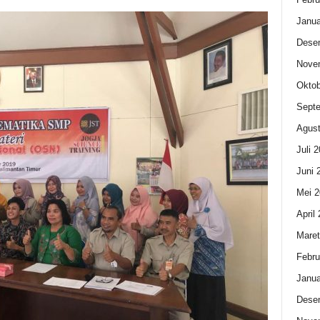
Janua
Dese
Nove
Oktob
Sept
Agust
Juli 
Juni 
Mei 2
April
Maret
Febru
Janua
Dese