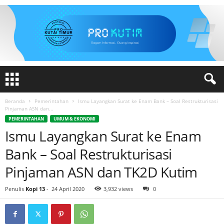
Beranda
Pemerintahan
Ismu Layangkan Surat ke Enam Bank – Soal Restrukturisasi
Pinjaman ASN dan...
PEMERINTAHAN
UMUM & EKONOMI
Ismu Layangkan Surat ke Enam
Bank – Soal Restrukturisasi
Pinjaman ASN dan TK2D Kutim
Penulis
Kopi 13
-
24 April 2020
3,932 views
0