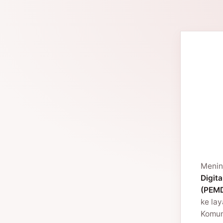
Menin
Digita
(PEMD
ke la
Komuni