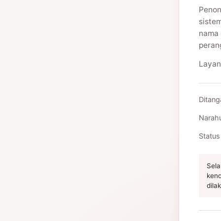
Penon
siste
nama 
peran
Layan
Ditang
Narah
Status
Sela
kend
dila