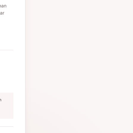
nan
ar
m