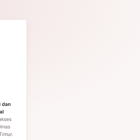
i dan
al
 akses
Dinas
Timur.