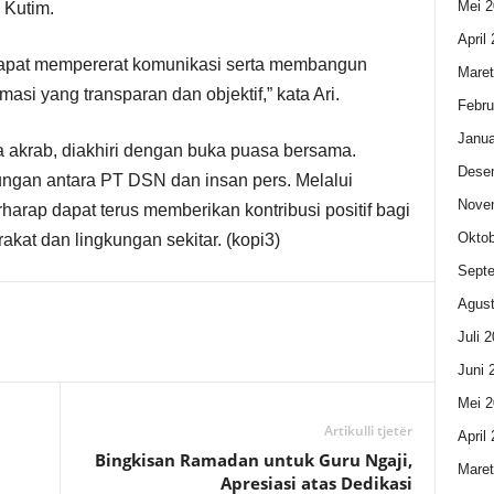
Mei 2
 Kutim.
April
 dapat mempererat komunikasi serta membangun
Maret
si yang transparan dan objektif,” kata Ari.
Febru
Janua
 akrab, diakhiri dengan buka puasa bersama.
Dese
gan antara PT DSN dan insan pers. Melalui
Nove
harap dapat terus memberikan kontribusi positif bagi
Oktob
kat dan lingkungan sekitar. (kopi3)
Sept
Agust
Juli 
Juni 
Mei 2
Artikulli tjetër
April
Bingkisan Ramadan untuk Guru Ngaji,
Maret
Apresiasi atas Dedikasi