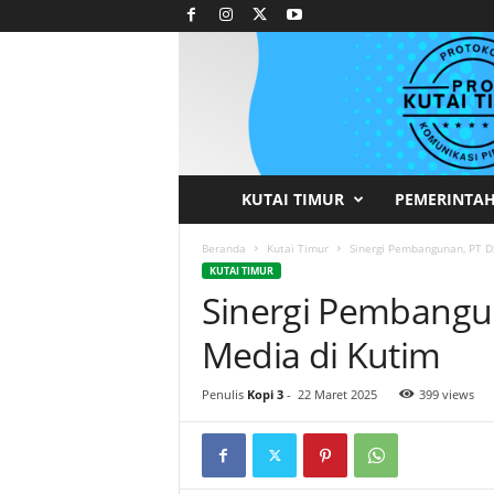
KUTAI TIMUR
PEMERINTA
P
r
Beranda
Kutai Timur
Sinergi Pembangunan, PT D
KUTAI TIMUR
Sinergi Pembangu
o
Media di Kutim
t
o
Penulis
Kopi 3
-
22 Maret 2025
399 views
k
o