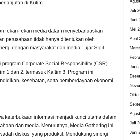
Agust
rlanjutan di Kutim.
Juli 
Juni 
Mei 2
an rekan-rekan media dalam menyebarluaskan
April
utan perusahaan tidak hanya ditentukan oleh
sinergi dengan masyarakat dan media,” ujar Sigit.
Maret
Febru
i program Corporate Social Responsibility (CSR)
Janua
im 1 dan 2, termasuk Kaltim 3. Program ini
Dese
endidikan, kesehatan, serta pemberdayaan ekonomi
Nove
Oktob
Sept
Agust
 keterbukaan informasi menjadi kunci utama dalam
Juli 
ahaan dan media. Menurutnya, Media Gathering ini
Juni 
wadah diskusi yang produktif. Mendukung sinergi