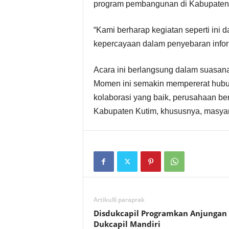
program pembangunan di Kabupaten
t
“Kami berharap kegiatan seperti ini
D
kepercayaan dalam penyebaran informa
a
Acara ini berlangsung dalam suasana
e
Momen ini semakin mempererat hubun
kolaborasi yang baik, perusahaan ber
r
Kabupaten Kutim, khususnya, masyara
a
h
Artikulli paraprak
Disdukcapil Programkan Anjungan
Dukcapil Mandiri