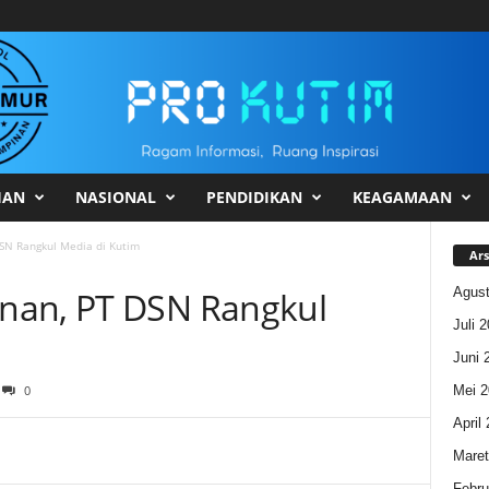
HAN
NASIONAL
PENDIDIKAN
KEAGAMAAN
SN Rangkul Media di Kutim
Ars
Agust
nan, PT DSN Rangkul
Juli 
Juni 
Mei 2
0
April
Maret
Febru