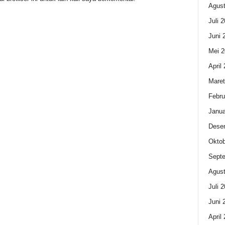
Agust
Juli 
Juni 
Mei 2
April
Maret
Febru
Janua
Dese
Oktob
Sept
Agust
Juli 
Juni 
April