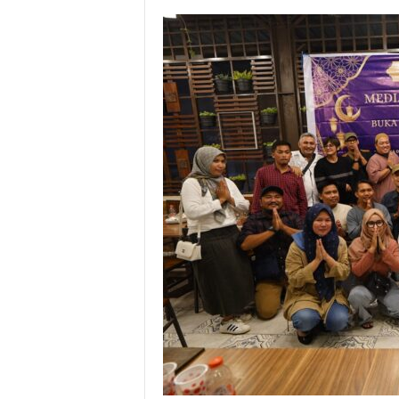
l
&
K
o
m
u
n
i
k
a