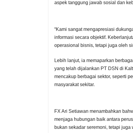
aspek tanggung jawab sosial dan kebe
S
e
“Kami sangat mengapresiasi dukung
k
informasi secara objektif. Keberlanj
operasional bisnis, tetapi juga oleh 
r
e
Lebih lanjut, ia memaparkan berbaga
yang telah dijalankan PT DSN di Kalt
t
mencakup berbagai sektor, seperti p
masyarakat sekitar.
a
r
FX Ari Setiawan menambahkan bahwa
i
menjaga hubungan baik antara perus
a
bukan sekadar seremoni, tetapi juga 