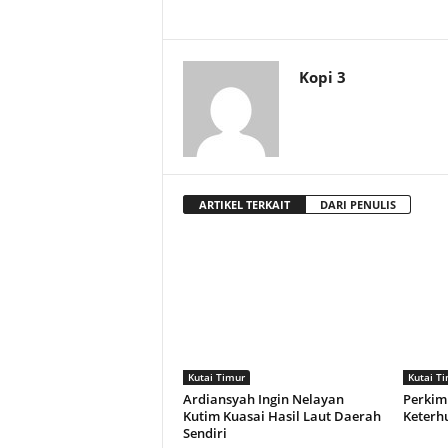
Kopi 3
ARTIKEL TERKAIT
DARI PENULIS
Kutai Timur
Kutai T
Ardiansyah Ingin Nelayan
Perkim
Kutim Kuasai Hasil Laut Daerah
Keterh
Sendiri