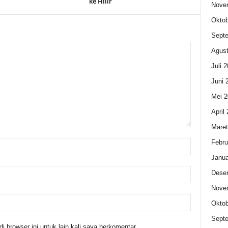
ke Hilir
Nove
Oktob
Sept
Agust
Juli 
Juni 
Mei 2
April
Maret
Febru
Janua
Dese
Nove
Oktob
Sept
 browser ini untuk lain kali saya berkomentar.