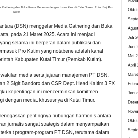
Nove
Gathering dan Buka Puasa Bersama dengan Insan Pers di Café Ocean. Foto: Fuji Pro
Oktob
Kutim
Sept
tara (DSN) menggelar Media Gathering dan Buka
Agust
ta, pada 21 Maret 2025. Acara ini menjadi
Juli 
yang selama ini berperan dalam publikasi dan
Juni 
ermasuk Pro Kutim yang notabene adalah kanal
Mei 2
rintah Kabupaten Kutai Timur (Pemkab Kutim).
April
Maret
erwakilan media serta jajaran manajemen PT DSN,
an 2 Sigit Bandoro dan CSR Dept. Head Kaltim 3 FX
Febru
gku kepentingan ini mencerminkan komitmen
Janua
 dengan media, khususnya di Kutai Timur.
Dese
Nove
menegaskan pentingnya hubungan harmonis antara
Oktob
ran jurnalis sangat strategis dalam menyampaikan
Sept
 terkait program-program PT DSN, terutama dalam