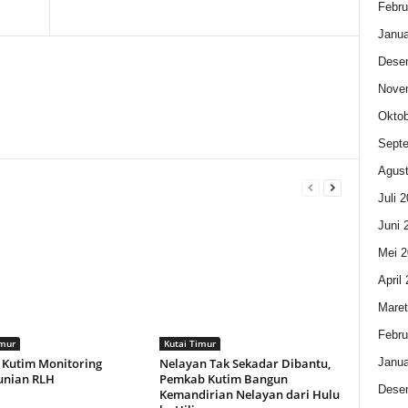
Febru
Janua
Dese
Nove
Oktob
Sept
Agust
Juli 
Juni 
Mei 2
April
Maret
Febru
imur
Kutai Timur
Janua
 Kutim Monitoring
Nelayan Tak Sekadar Dibantu,
unian RLH
Pemkab Kutim Bangun
Dese
Kemandirian Nelayan dari Hulu