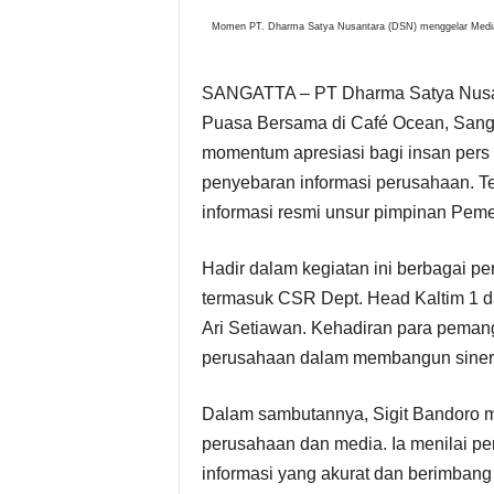
Momen PT. Dharma Satya Nusantara (DSN) menggelar Media 
s
i
SANGATTA – PT Dharma Satya Nusan
Puasa Bersama di Café Ocean, Sangat
P
momentum apresiasi bagi insan pers 
i
penyebaran informasi perusahaan. T
informasi resmi unsur pimpinan Peme
m
Hadir dalam kegiatan ini berbagai p
p
termasuk CSR Dept. Head Kaltim 1 d
i
Ari Setiawan. Kehadiran para peman
perusahaan dalam membangun sinergi
n
Dalam sambutannya, Sigit Bandoro 
a
perusahaan dan media. Ia menilai pe
n
informasi yang akurat dan berimbang