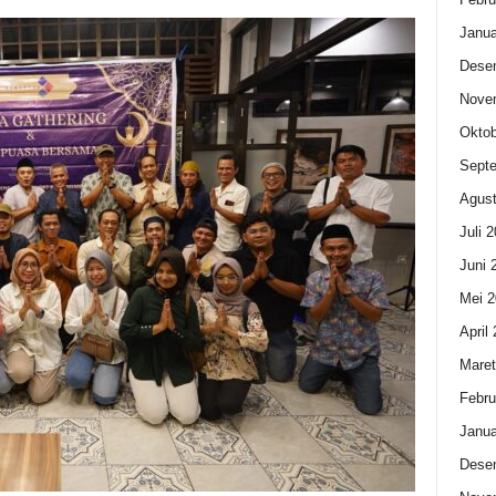
Janua
Dese
Nove
Oktob
Sept
Agust
Juli 
Juni 
Mei 2
April
Maret
Febru
Janua
Dese