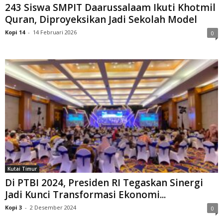
243 Siswa SMPIT Daarussalaam Ikuti Khotmil
Quran, Diproyeksikan Jadi Sekolah Model
Kopi 14
-
14 Februari 2026
0
Kutai Timur
Di PTBI 2024, Presiden RI Tegaskan Sinergi
Jadi Kunci Transformasi Ekonomi...
Kopi 3
-
2 Desember 2024
0