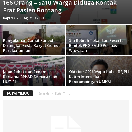
166 Orang – Satu Warga Diduga Kontak
Erat Pasien Bontang
Kopi 13
-
26 Agustus 2020
Pengukuhan Camat Ranpul
Siti Robiah Tekankan Peserta
Dirangkai Pesta Rakyat Genjot
Bimtek PKG PAUD Perluas
Perekonomian
Wawasan
Jalan Sehat dan Senam
Oktober 2026 Wajib Halal, BPJPH
Bersama BPKAD Semarakkan
Kutim Intensifkan
HUT RI
Pendampingan UMKM
KUTAI TIMUR
Beranda
Kutai Timur