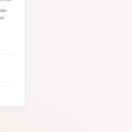
nan
ar