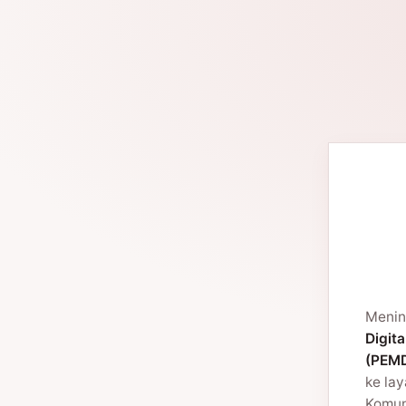
Menin
Digita
(PEMD
ke la
Komuni