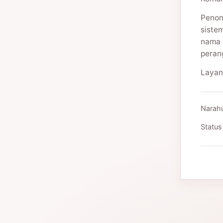
Penon
siste
nama 
peran
Layan
Narah
Status