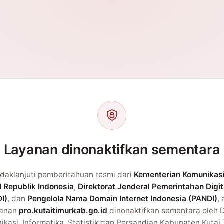
Layanan dinonaktifkan sementara
daklanjuti pemberitahuan resmi dari
Kementerian Komunikas
l Republik Indonesia
,
Direktorat Jenderal Pemerintahan Digit
I)
, dan
Pengelola Nama Domain Internet Indonesia (PANDI)
,
yanan
pro.kutaitimurkab.go.id
dinonaktifkan sementara oleh 
kasi, Informatika, Statistik dan Persandian Kabupaten Kutai 