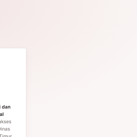
i dan
al
 akses
Dinas
Timur.