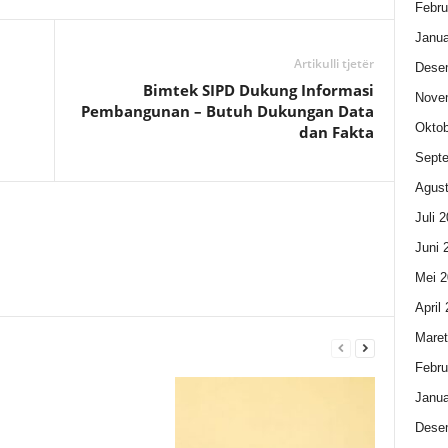
Febru
Janua
Artikulli tjetër
Dese
Bimtek SIPD Dukung Informasi
Nove
Pembangunan – Butuh Dukungan Data
Oktob
dan Fakta
Sept
Agust
Juli 
Juni 
Mei 2
April
Maret
Febru
Janua
Dese