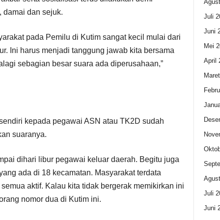
Agust
 damai dan sejuk.
Juli 
Juni 
yarakat pada Pemilu di Kutim sangat kecil mulai dari
Mei 2
r. Ini harus menjadi tanggung jawab kita bersama
April
alagi sebagian besar suara ada diperusahaan,”
Maret
Febru
Janua
Dese
sendiri kepada pegawai ASN atau TK2D sudah
kan suaranya.
Nove
Oktob
pai dihari libur pegawai keluar daerah. Begitu juga
Sept
yang ada di 18 kecamatan. Masyarakat terdata
Agust
semua aktif. Kalau kita tidak bergerak memikirkan ini
Juli 
orang nomor dua di Kutim ini.
Juni 