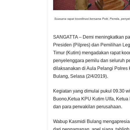
s
Suasana rapat koordinasi bersama Polri, Pemda, penyel
i
P
SANGATTA – Demi meningkatkan part
Presiden (Pilpres) dan Pemilihan Legi
i
Timur (Kutim) mengadakan rapat koor
penyelenggara pemilu dan seluruh p
m
dilaksanakan di Aula Pelangi Polres
p
Bulang, Selasa (2/4/2019).
i
Kegiatan yang dimulai pukul 09.30 wi
Buono,Ketua KPU Kutim Ulfa, Ketua B
n
dan para perwakilan perusahaan.
a
Wabup Kasmidi Bulang mengapresiasi
n
dari pengamanan, apel siaga, tabligh 