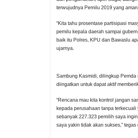
terwujudnya Pemilu 2019 yang aman,
S
e
“Kita tahu prosentase partisipasi mas
pemilu kepala daerah sampai gubernu
k
baik itu Polres, KPU dan Bawaslu ap
ujarnya.
r
e
t
Sambung Kasmidi, dilingkup Pemda 
diingatkan untuk dapat aktif memberi
a
“Rencana mau kita kontrol jangan sam
r
kepada perusahaan tanpa terkecuali 
i
sebanyak 227.323 pemilih saya ingin 
saya yakin tidak akan sukses,” tegas 
a