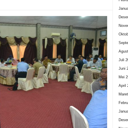
Janua
Dese
Nove
Oktob
Sept
Agust
Juli 
Juni 
Mei 2
April
Maret
Febru
Janua
Dese