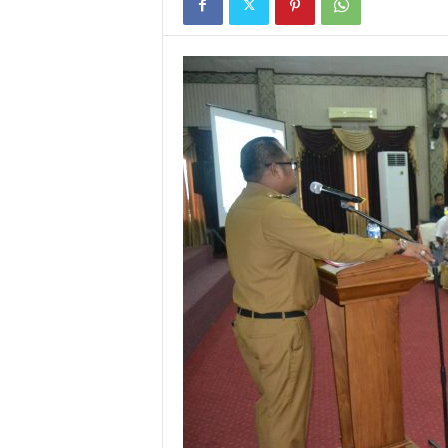
l
&
K
o
m
u
n
i
k
a