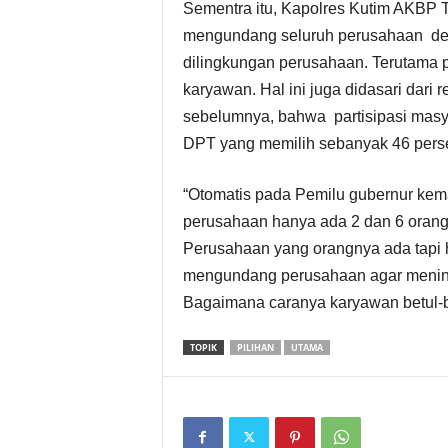
Sementra itu, Kapolres Kutim AKBP 
t
mengundang seluruh perusahaan dem
D
dilingkungan perusahaan. Terutama
karyawan. Hal ini juga didasari dari
a
sebelumnya, bahwa partisipasi masya
DPT yang memilih sebanyak 46 perse
e
r
“Otomatis pada Pemilu gubernur kem
perusahaan hanya ada 2 dan 6 orang p
a
Perusahaan yang orangnya ada tapi h
mengundang perusahaan agar meningk
h
Bagaimana caranya karyawan betul-be
TOPIK
PILIHAN
UTAMA