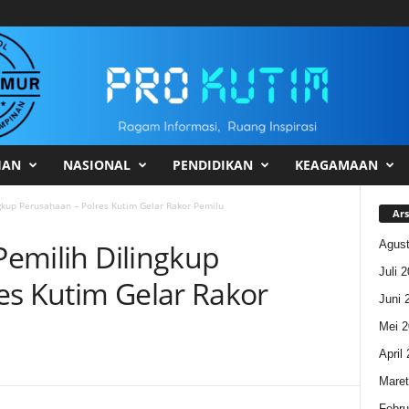
HAN
NASIONAL
PENDIDIKAN
KEAGAMAAN
ngkup Perusahaan – Polres Kutim Gelar Rakor Pemilu
Ars
Agust
 Pemilih Dilingkup
Juli 
es Kutim Gelar Rakor
Juni 
Mei 2
April
Maret
Febru