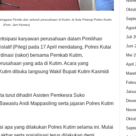
Nove
Oktob
Sept
enggara Pemilu dan seluruh perusahaan di Kutim, di Aula Pelangi Polres Kutim.
(Foto: Jani Humas)
Agust
Juli 
isipasi karyawan perusahaan dalam Pimilihan
Juni 
slatif (Pileg) pada 17 April mendatang, Polres Kutai
dinasi (rakor) bersama Pemkab Kutim,
Mei 2
erusahaan yang ada di Kutim. Acara yang
April
 Kutim dibuka langsung Wakil Bupati Kutim Kasmidi
Maret
Febru
Janua
ta turut dihadiri Asisten Pemkesra Suko
Dese
awaslu Andi Mappasiling serta jajaran Polres Kutim
Nove
Oktob
 apa yang dilakukan Polres Kutim selama ini. Mulai
Sept
akbar serta sosialisasi terus dilakukan demi