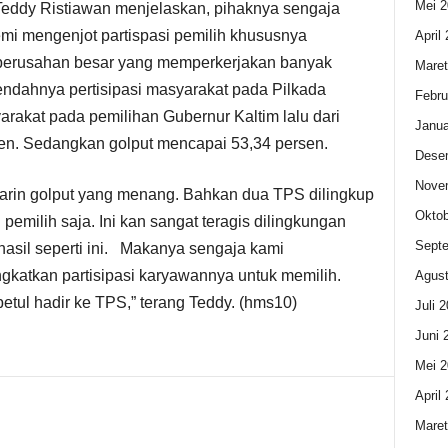
Mei 2
Teddy Ristiawan menjelaskan, pihaknya sengaja
i mengenjot partispasi pemilih khususnya
April
 perusahan besar yang memperkerjakan banyak
Maret
 rendahnya pertisipasi masyarakat pada Pilkada
Febru
rakat pada pemilihan Gubernur Kaltim lalu dari
Janua
n. Sedangkan golput mencapai 53,34 persen.
Dese
Nove
arin golput yang menang. Bahkan dua TPS dilingkup
Oktob
emilih saja. Ini kan sangat teragis dilingkungan
Sept
asil seperti ini. Makanya sengaja kami
atkan partisipasi karyawannya untuk memilih.
Agust
tul hadir ke TPS,” terang Teddy. (hms10)
Juli 
Juni 
Mei 2
April
Maret