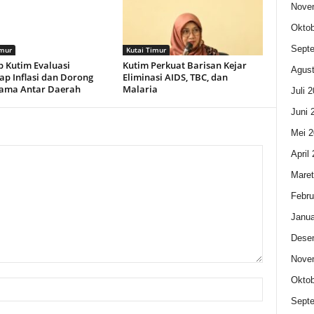
Nove
Oktob
Sept
imur
Kutai Timur
 Kutim Evaluasi
Kutim Perkuat Barisan Kejar
Agust
p Inflasi dan Dorong
Eliminasi AIDS, TBC, dan
Sama Antar Daerah
Malaria
Juli 
Juni 
Mei 2
April
Maret
Febru
Janua
Dese
Nove
Oktob
Sept