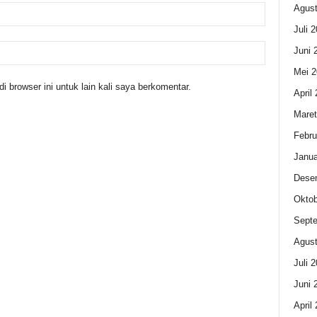
Agust
Juli 
Juni 
Mei 2
 browser ini untuk lain kali saya berkomentar.
April
Maret
Febru
Janua
Dese
Oktob
Sept
Agust
Juli 
Juni 
April