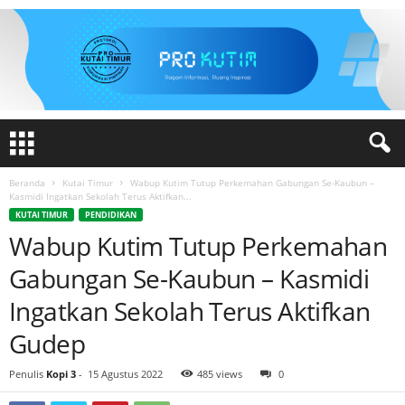
Beranda
Kutai Timur
Wabup Kutim Tutup Perkemahan Gabungan Se-Kaubun –
Kasmidi Ingatkan Sekolah Terus Aktifkan...
KUTAI TIMUR
PENDIDIKAN
Wabup Kutim Tutup Perkemahan
Gabungan Se-Kaubun – Kasmidi
Ingatkan Sekolah Terus Aktifkan
Gudep
Penulis
Kopi 3
-
15 Agustus 2022
485 views
0