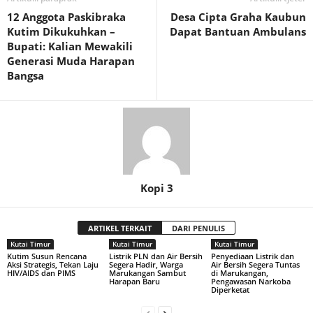
12 Anggota Paskibraka
Desa Cipta Graha Kaubun
Kutim Dikukuhkan –
Dapat Bantuan Ambulans
Bupati: Kalian Mewakili
Generasi Muda Harapan
Bangsa
Kopi 3
ARTIKEL TERKAIT
DARI PENULIS
Kutai Timur
Kutai Timur
Kutai Timur
Kutim Susun Rencana
Listrik PLN dan Air Bersih
Penyediaan Listrik dan
Aksi Strategis, Tekan Laju
Segera Hadir, Warga
Air Bersih Segera Tuntas
HIV/AIDS dan PIMS
Marukangan Sambut
di Marukangan,
Harapan Baru
Pengawasan Narkoba
Diperketat