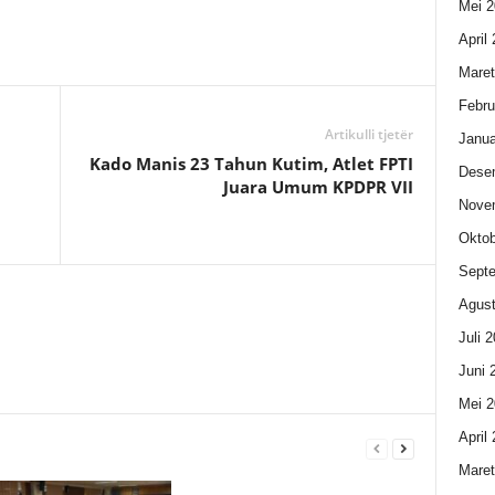
Mei 2
April
Maret
Febru
Artikulli tjetër
Janua
Kado Manis 23 Tahun Kutim, Atlet FPTI
Dese
Juara Umum KPDPR VII
Nove
Oktob
Sept
Agust
Juli 
Juni 
Mei 2
April
Maret