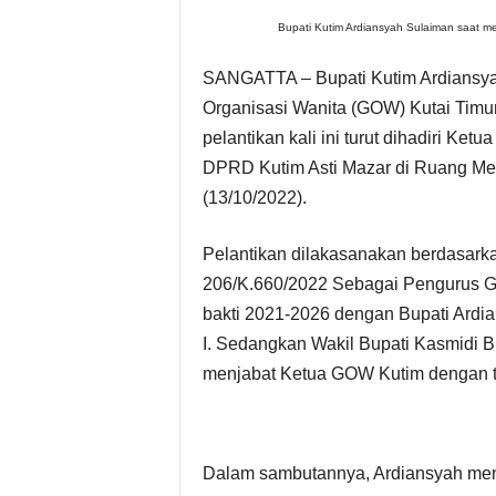
Bupati Kutim Ardiansyah Sulaiman saat m
s
SANGATTA – Bupati Kutim Ardiansya
i
Organisasi Wanita (GOW) Kutai Timur
P
pelantikan kali ini turut dihadiri Ke
DPRD Kutim Asti Mazar di Ruang Mera
i
(13/10/2022).
m
Pelantikan dilakasanakan berdasark
p
206/K.660/2022 Sebagai Pengurus 
bakti 2021-2026 dengan Bupati Ard
i
I. Sedangkan Wakil Bupati Kasmidi B
menjabat Ketua GOW Kutim dengan to
n
a
Dalam sambutannya, Ardiansyah men
n