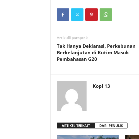
t
D
a
Artikulli paraprak
Tak Hanya Deklarasi, Perkebunan
e
Berkelanjutan di Kutim Masuk
Pembahasan G20
r
a
Kopi 13
h
ARTIKEL TERKAIT
DARI PENULIS