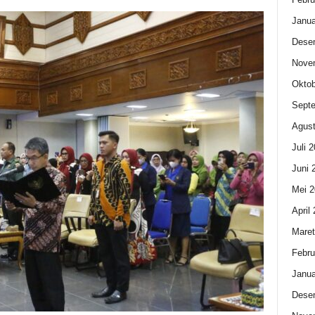
Janua
Dese
Nove
Oktob
Sept
Agust
Juli 
Juni 
Mei 2
April
Maret
Febru
Janua
Dese