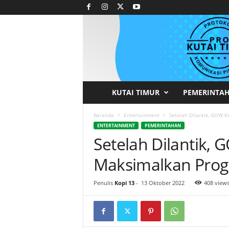
KUTAI TIMUR
PEMERINTA
P
r
Beranda
Entertainment
Setelah Dilantik, GOW 
ENTERTAINMENT
PEMERINTAHAN
Setelah Dilantik,
o
Maksimalkan Prog
t
o
Penulis
Kopi 13
-
13 Oktober 2022
408 view
k
o