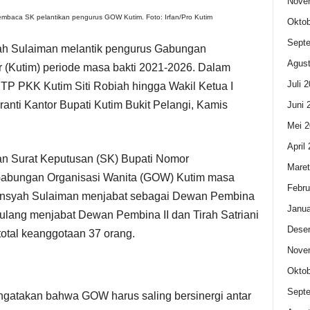
Nove
embaca SK pelantikan pengurus GOW Kutim. Foto: Irfan/Pro Kutim
Oktob
Sept
h Sulaiman melantik pengurus Gabungan
Agust
 (Kutim) periode masa bakti 2021-2026. Dalam
Juli 
tua TP PKK Kutim Siti Robiah hingga Wakil Ketua I
nti Kantor Bupati Kutim Bukit Pelangi, Kamis
Juni 
Mei 2
April
an Surat Keputusan (SK) Bupati Nomor
Maret
Gabungan Organisasi Wanita (GOW) Kutim masa
Febru
iansyah Sulaiman menjabat sebagai Dewan Pembina
Janua
ulang menjabat Dewan Pembina II dan Tirah Satriani
Dese
tal keanggotaan 37 orang.
Nove
Oktob
Sept
gatakan bahwa GOW harus saling bersinergi antar