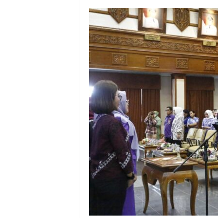
l
&
K
o
m
u
n
i
k
a