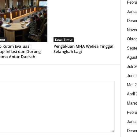
Febru
Janua
Dese
Nove
Oktob
imur
Kutai Timur
 Kutim Evaluasi
Pengakuan MHA Wehea Tinggal
Sept
p Inflasi dan Dorong
Selangkah Lagi
Sama Antar Daerah
Agust
Juli 
Juni 
Mei 2
April
Maret
Febru
Janua
Dese