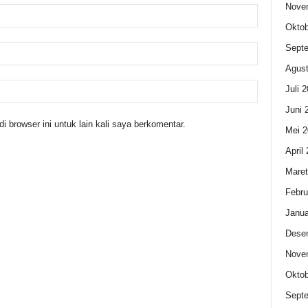
Nove
Oktob
Sept
Agust
Juli 
Juni 
 browser ini untuk lain kali saya berkomentar.
Mei 2
April
Maret
Febru
Janua
Dese
Nove
Oktob
Sept