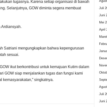
Agust
akukan tugasnya. Karena setiap organisasi di bawah
ing. Selanjutnya, GOW diminta segera membuat
Juli 
Juni 
Mei 2
 Ardiansyah.
April
Maret
Febru
rah Satriani mengungkapkan bahwa kepengurusan
Janua
tah sesuai.
Dese
Nove
 GOW ikut berkontribusi untuk kemajuan Kutim dalam
Oktob
dari GOW siap menjalankan tugas dan fungsi kami
l kemasyarakatan,” singkatnya.
Sept
Agust
Juli 
Juni 