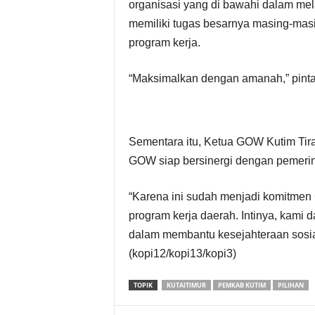
organisasi yang di bawahi dalam mel
S
memiliki tugas besarnya masing-mas
program kerja.
e
“Maksimalkan dengan amanah,” pinta
k
r
e
Sementara itu, Ketua GOW Kutim Ti
GOW siap bersinergi dengan pemerin
t
“Karena ini sudah menjadi komitmen
a
program kerja daerah. Intinya, kami 
r
dalam membantu kesejahteraan sosia
(kopi12/kopi13/kopi3)
i
TOPIK
KUTAITIMUR
PEMKAB KUTIM
PILIHAN
a