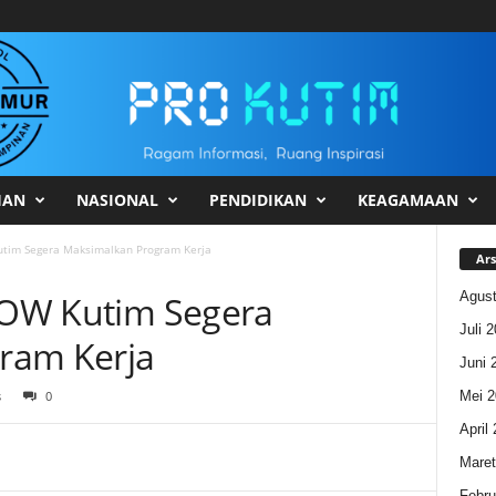
HAN
NASIONAL
PENDIDIKAN
KEAGAMAAN
Kutim Segera Maksimalkan Program Kerja
Ars
Agust
 GOW Kutim Segera
Juli 
ram Kerja
Juni 
Mei 2
s
0
April
Maret
Febru