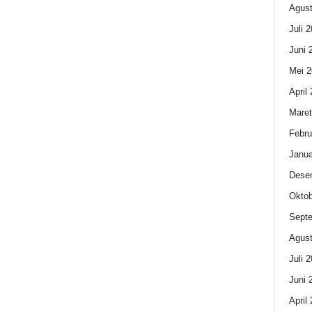
Agust
Juli 
Juni 
Mei 2
April
Maret
Febru
Janua
Dese
Oktob
Sept
Agust
Juli 
Juni 
April