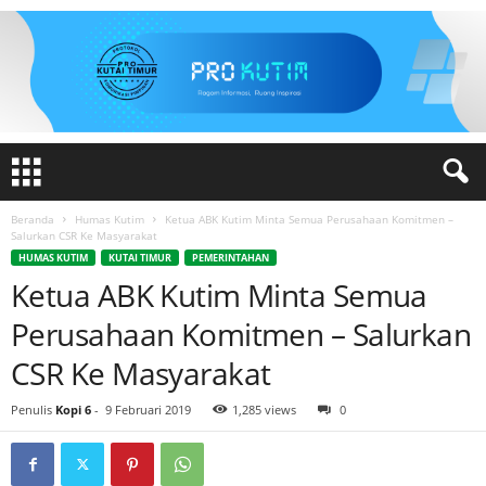
Beranda
Humas Kutim
Ketua ABK Kutim Minta Semua Perusahaan Komitmen –
Salurkan CSR Ke Masyarakat
HUMAS KUTIM
KUTAI TIMUR
PEMERINTAHAN
Ketua ABK Kutim Minta Semua
Perusahaan Komitmen – Salurkan
CSR Ke Masyarakat
Penulis
Kopi 6
-
9 Februari 2019
1,285 views
0