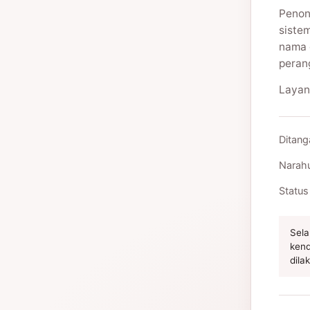
Penon
siste
nama 
peran
Layan
Ditang
Narah
Status
Sela
kend
dila