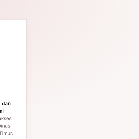
i dan
al
 akses
Dinas
Timur.