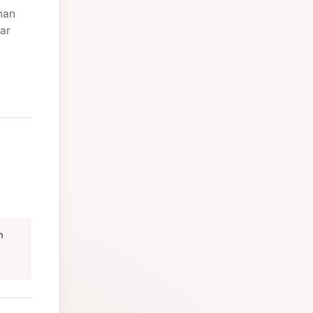
nan
ar
m