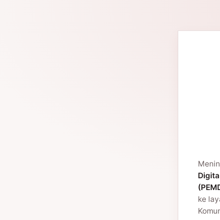
Menin
Digita
(PEMD
ke la
Komuni