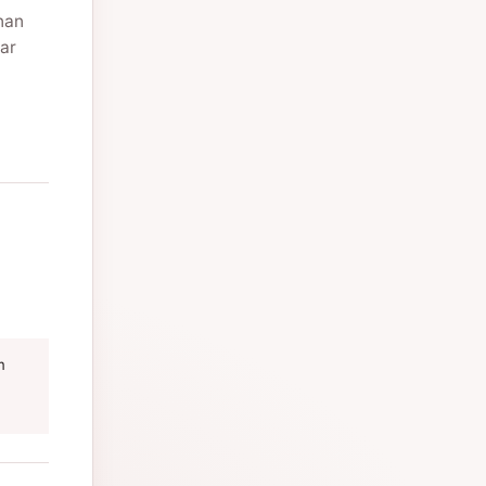
nan
ar
m