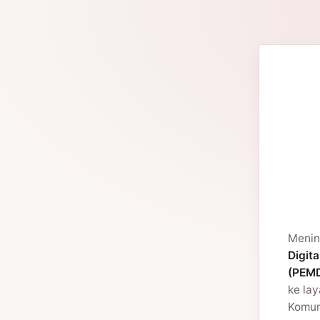
Menin
Digita
(PEMD
ke la
Komuni