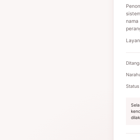
Penon
siste
nama 
peran
Layan
Ditang
Narah
Status
Sela
kend
dila