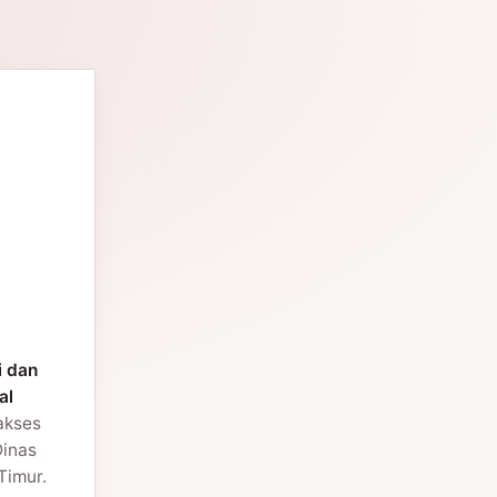
i dan
al
 akses
Dinas
Timur.