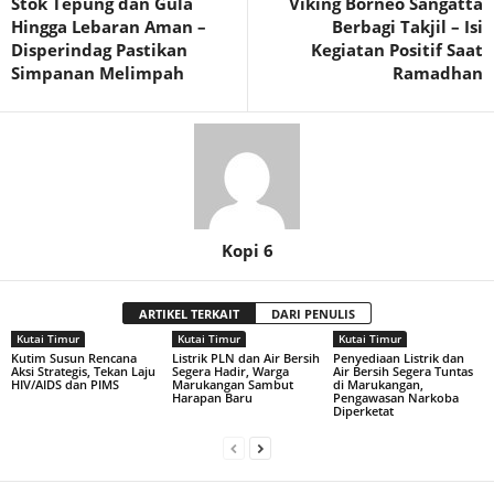
Stok Tepung dan Gula
Viking Borneo Sangatta
Hingga Lebaran Aman –
Berbagi Takjil – Isi
Disperindag Pastikan
Kegiatan Positif Saat
Simpanan Melimpah
Ramadhan
Kopi 6
ARTIKEL TERKAIT
DARI PENULIS
Kutai Timur
Kutai Timur
Kutai Timur
Kutim Susun Rencana
Listrik PLN dan Air Bersih
Penyediaan Listrik dan
Aksi Strategis, Tekan Laju
Segera Hadir, Warga
Air Bersih Segera Tuntas
HIV/AIDS dan PIMS
Marukangan Sambut
di Marukangan,
Harapan Baru
Pengawasan Narkoba
Diperketat