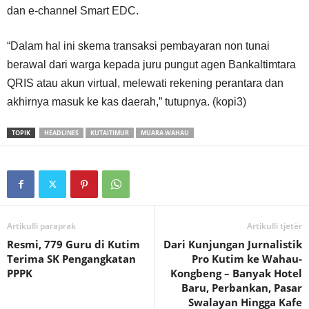
dan e-channel Smart EDC.
“Dalam hal ini skema transaksi pembayaran non tunai
berawal dari warga kepada juru pungut agen Bankaltimtara
QRIS atau akun virtual, melewati rekening perantara dan
akhirnya masuk ke kas daerah,” tutupnya. (kopi3)
TOPIK
HEADLINES
KUTAITIMUR
MUARA WAHAU
Artikulli paraprak
Artikulli tjetër
Resmi, 779 Guru di Kutim
Dari Kunjungan Jurnalistik
Terima SK Pengangkatan
Pro Kutim ke Wahau-
PPPK
Kongbeng – Banyak Hotel
Baru, Perbankan, Pasar
Swalayan Hingga Kafe