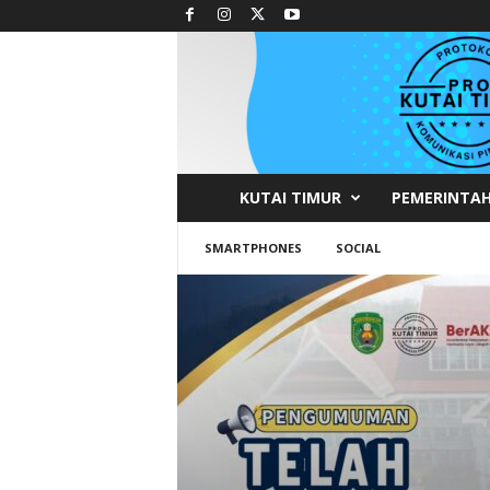
KUTAI TIMUR
PEMERINTA
P
r
SMARTPHONES
SOCIAL
o
t
o
k
o