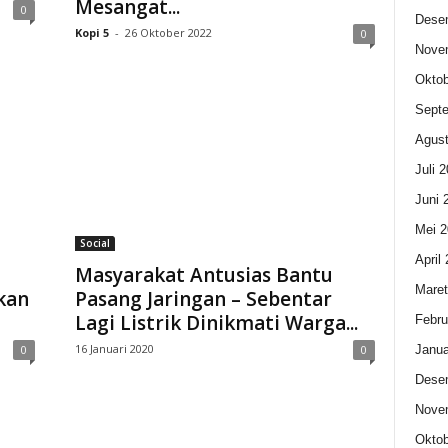
Mesangat...
0
Dese
Kopi 5
-
26 Oktober 2022
0
Nove
Oktob
Sept
Agust
Juli 
Juni 
Mei 2
Social
April
Masyarakat Antusias Bantu
Maret
kan
Pasang Jaringan – Sebentar
Lagi Listrik Dinikmati Warga...
Febru
16 Januari 2020
Janua
0
0
Dese
Nove
Oktob