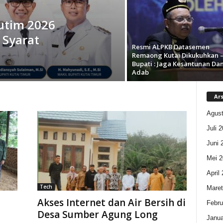
utim 2026
 Syarat
Resmi ALPKB Datasemen
Remaong Kutai Dikukuhkan 
Bupati : Jaga Kesantunan Da
Adab
Ars
Agust
Juli 
Juni 
Mei 2
April
Tech
Maret
Akses Internet dan Air Bersih di
Febru
Desa Sumber Agung Long
Janua