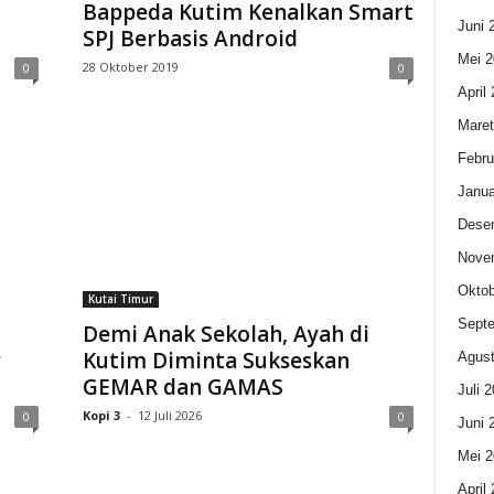
Bappeda Kutim Kenalkan Smart
Juni 
SPJ Berbasis Android
Mei 2
28 Oktober 2019
0
0
April
Maret
Febru
Janua
Dese
Nove
Oktob
Kutai Timur
Sept
Demi Anak Sekolah, Ayah di
r
Kutim Diminta Sukseskan
Agust
GEMAR dan GAMAS
Juli 
Kopi 3
-
12 Juli 2026
0
0
Juni 
Mei 2
April