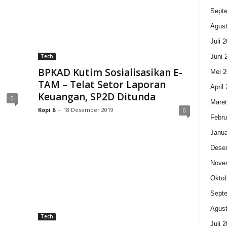
Sept
Agust
Juli 
Juni 
Tech
BPKAD Kutim Sosialisasikan E-
Mei 2
TAM – Telat Setor Laporan
April
Keuangan, SP2D Ditunda
0
Maret
Kopi 6
-
18 Desember 2019
0
Febru
Janua
Dese
Nove
Oktob
Sept
Agust
Tech
Juli 