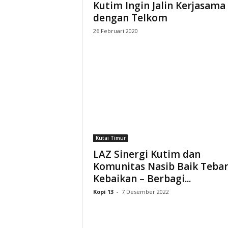
Kutim Ingin Jalin Kerjasama
t
dengan Telkom
D
26 Februari 2020
a
e
r
a
Kutai Timur
h
LAZ Sinergi Kutim dan
Komunitas Nasib Baik Teba
Kebaikan – Berbagi...
Kopi 13
-
7 Desember 2022