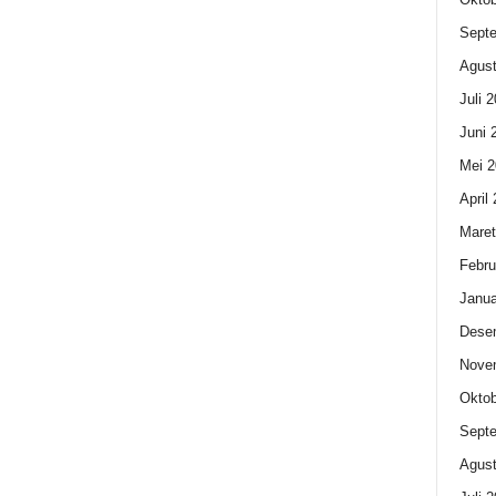
Sept
Agust
Juli 
Juni 
Mei 2
April
Maret
Febru
Janua
Dese
Nove
Oktob
Sept
Agust