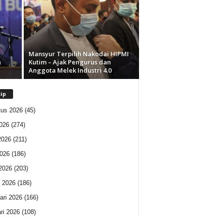
–
Mansyur Terpilih Nakodai HIPMI
n
Kutim – Ajak Pengurus dan
Anggota Melek Industri 4.0
ip
us 2026
(45)
2026
(274)
2026
(211)
026
(186)
 2026
(203)
 2026
(186)
ari 2026
(166)
ri 2026
(108)