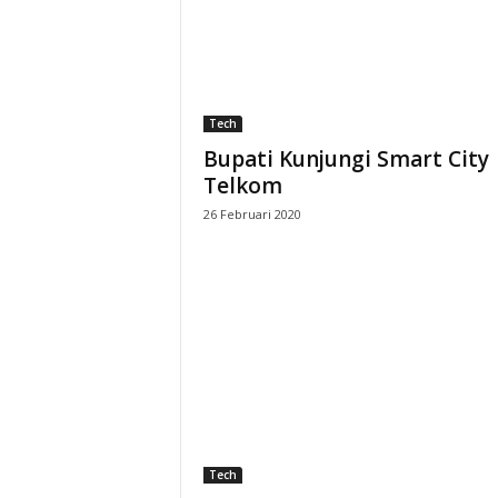
S
e
Tech
k
Bupati Kunjungi Smart City
r
Telkom
26 Februari 2020
e
t
a
r
i
a
Tech