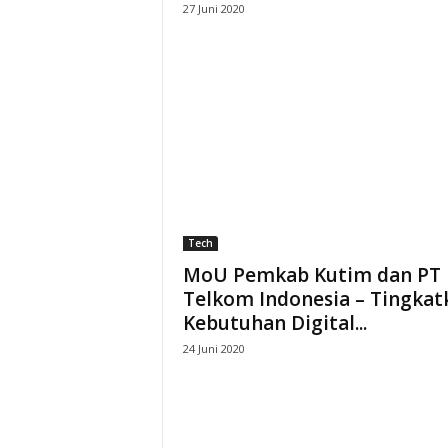
27 Juni 2020
s
i
P
i
m
Tech
p
MoU Pemkab Kutim dan PT
Telkom Indonesia – Tingkat
i
Kebutuhan Digital...
n
24 Juni 2020
a
n