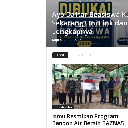
l
Ayo Daftar Beasiswa K
Sekarang ! Ini Link dan
&
Lengkapnya
K
Kopi 5
-
1 Juli 2026
o
TECH
Beranda
Tech
m
u
n
i
Infrastruktur
k
Ismu Resmikan Program
Tandon Air Bersih BAZNAS
a