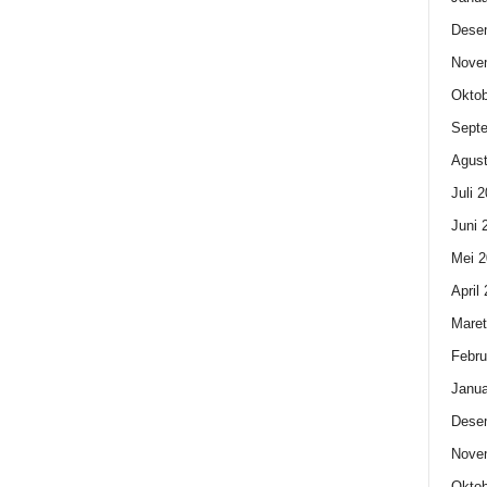
Dese
Nove
Oktob
Sept
Agust
Juli 
Juni 
Mei 2
April
Maret
Febru
Janua
Dese
Nove
Oktob