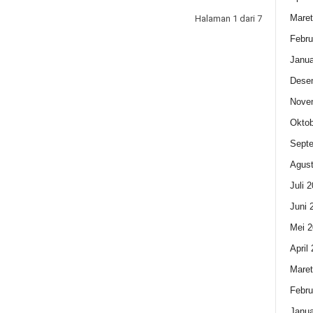
Maret
Halaman 1 dari 7
Febru
Janua
Dese
Nove
Oktob
Sept
Agust
Juli 
Juni 
Mei 2
April
Maret
Febru
Janua